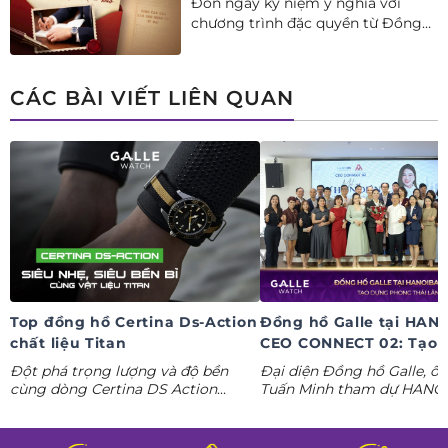
Đón ngày kỷ niệm ý nghĩa với
chương trình đặc quyền từ Đồng
hồ Galle: Ưu đãi tới 20%++, nhận
ngay deal hời Mua 01 tặng 01.
CÁC BÀI VIẾT LIÊN QUAN
Top đồng hồ Certina Ds-Action
Đồng hồ Galle tại HAN
chất liệu Titan
CEO CONNECT 02: Tạo 
phong thái lãnh đạo kỷ
Đột phá trọng lượng và độ bền
Đại diện Đồng hồ Galle, ô
nguyên AI
cùng dòng Certina DS Action
Tuấn Minh tham dự HANO
Titanium. Khám phá ngay các tuyệt
CONNECT 02, mang đến k
tác thể thao cá tính nhất trong
gian trưng bày đồng hồ ca
Tuần lễ đồng hồ Thụy Sỹ cùng
định hình phong thái lãnh 