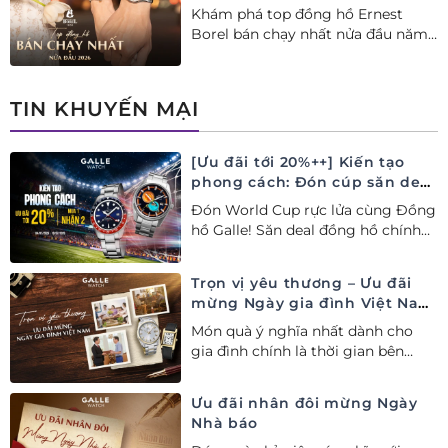
Khám phá top đồng hồ Ernest
Borel bán chạy nhất nửa đầu năm
2026 tại Đồng hồ Galle. Tuyệt tác
Thụy Sỹ xa xỉ, nâng tầm phong
cách thượng lưu và tinh tế.
TIN KHUYẾN MẠI
[Ưu đãi tới 20%++] Kiến tạo
phong cách: Đón cúp săn deal
– Siêu ưu đãi đồng hành cùng
Đón World Cup rực lửa cùng Đồng
World Cup
hồ Galle! Săn deal đồng hồ chính
hãng ưu đãi tới 20%++ và nhận
ngay combo quà tặng độc quyền!
Trọn vị yêu thương – Ưu đãi
mừng Ngày gia đình Việt Nam
28/06
Món quà ý nghĩa nhất dành cho
gia đình chính là thời gian bên
nhau. Ưu đãi tới 20%++ cùng đặc
quyền mua 01 tặng 01 mừng Ngày
Ưu đãi nhân đôi mừng Ngày
Gia đình Việt Nam.
Nhà báo