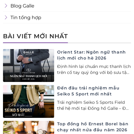
Blog Galle
Tin tổng hợp
BÀI VIẾT MỚI NHẤT
Orient Star: Ngôn ngữ thanh
lịch mới cho hè 2026
Định hình lại chuẩn mực thanh lịch
trên cổ tay quý ông với bộ sưu tập
Orient Star bán chạy nhất nửa đầu
năm 2026
Đến đâu trải nghiệm mẫu
Seiko 5 Sport mới nhất
Trải nghiệm Seiko 5 Sports Field
thế hệ mới tại Đồng hồ Galle – Đại
lý Ủy quyền Cao cấp Seiko chính
hãng tại Việt Nam.
Top đồng hồ Ernest Borel bán
chạy nhất nửa đầu năm 2026