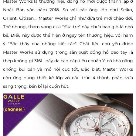
Master Works là thương hiệu đồng hồ mới được thành lập ở
Nhật Bản vào năm 2018. So với các ông lớn như Seiko,
Orient, Citizen,... Master Works chỉ như đứa trẻ mới chào đời.
Thế nhưng, tham vọng của "đứa trẻ" này chưa bao giờ là nhỏ
bé. Điều này được thể hiện ở ngay tên thương hiệu, với hàm
ý "Bậc thầy của những kiệt tác". Chất liệu chủ yếu được
Master Works sử dụng trong sản xuất đồng hồ đeo tay là
thép không gỉ 316L, dây da cao cấp tiêu chuẩn Ý, có khả năng
chống bụi bẩn và mồ hôi cực tốt. Đặc biệt, Master Works
còn ứng dụng thiết kế lớp vỏ cấu trúc 4 thành phần, vừa
sang trọng, bền bỉ lại cuốn hút.