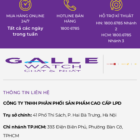
Đồng hồ Galle!
MUA HÀNG ONLINE
HOTLINE BÁN
HỖ TRỢ KĨ THUẬT
24/7
HÀNG
HN: 1800.6785 Nhánh
Tất cả các ngày
1800 6785
2
trong tuần
HCM: 1800.6785
Nhánh 3
THÔNG TIN LIÊN HỆ
CÔNG TY TNHH PHÂN PHỐI SẢN PHẨM CAO CẤP LPD
Trụ sở chính:
41 Phố Thi Sách, P. Hai Bà Trưng, Hà Nội
Chi nhánh TP.HCM:
393 Điện Biên Phủ, Phường Bàn Cờ,
TPHCM