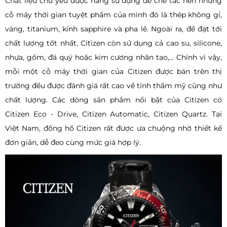
Chất liệu chủ yếu được hãng sử dụng để chế tác nên những
cỗ máy thời gian tuyệt phẩm của mình đó là thép không gỉ,
vàng, titanium, kính sapphire và pha lê. Ngoài ra, để đạt tới
chất lượng tốt nhất, Citizen còn sử dụng cả cao su, silicone,
nhựa, gốm, đá quý hoặc kim cương nhân tạo,... Chính vì vậy,
mỗi một cỗ máy thời gian của Citizen được bán trên thị
trường đều được đánh giá rất cao về tính thẩm mỹ cũng như
chất lượng. Các dòng sản phẩm nổi bật của Citizen có
Citizen Eco - Drive, Citizen Automatic, Citizen Quartz. Tại
Việt Nam, đồng hồ Citizen rất được ưa chuộng nhờ thiết kế
đơn giản, dễ đeo cùng mức giá hợp lý.