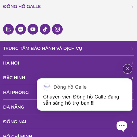
ĐỒNG HỒ GALLE
TRUNG TÂM BẢO HÀNH VÀ DỊCH VỤ
HÀ NỘI
BẮC NINH
Đồng hồ Galle
HẢI PHÒNG
Chuyên viên Đồng hồ Galle đang 
sẵn sàng hỗ trợ bạn !!!
ĐÀ NẴNG
ĐỒNG NAI
HỒ CHÍ MINH