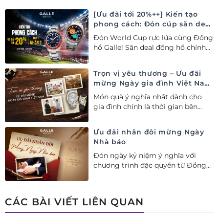
[Ưu đãi tới 20%++] Kiến tạo
phong cách: Đón cúp săn deal
– Siêu ưu đãi đồng hành cùng
Đón World Cup rực lửa cùng Đồng
World Cup
hồ Galle! Săn deal đồng hồ chính
hãng ưu đãi tới 20%++ và nhận
ngay combo quà tặng độc quyền!
Trọn vị yêu thương – Ưu đãi
mừng Ngày gia đình Việt Nam
28/06
Món quà ý nghĩa nhất dành cho
gia đình chính là thời gian bên
nhau. Ưu đãi tới 20%++ cùng đặc
quyền mua 01 tặng 01 mừng Ngày
Ưu đãi nhân đôi mừng Ngày
Gia đình Việt Nam.
Nhà báo
Đón ngày kỷ niệm ý nghĩa với
chương trình đặc quyền từ Đồng
hồ Galle: Ưu đãi tới 20%++, nhận
ngay deal hời Mua 01 tặng 01.
CÁC BÀI VIẾT LIÊN QUAN