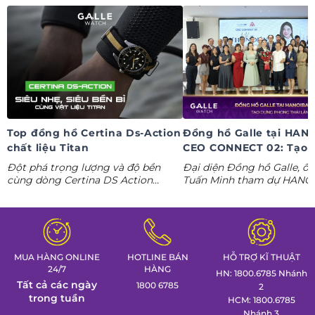
Top đồng hồ Certina Ds-Action
Đồng hồ Galle tại HAN
chất liệu Titan
CEO CONNECT 02: Tạo 
phong thái lãnh đạo kỷ
Đột phá trọng lượng và độ bền
Đại diện Đồng hồ Galle, ô
nguyên AI
cùng dòng Certina DS Action
Tuấn Minh tham dự HANO
Titanium. Khám phá ngay các tuyệt
CONNECT 02, mang đến k
tác thể thao cá tính nhất trong
gian trưng bày đồng hồ ca
Tuần lễ đồng hồ Thụy Sỹ cùng
định hình phong thái lãnh 
Đồng hồ Galle!
MUA HÀNG ONLINE
HOTLINE BÁN
HỖ TRỢ KĨ THUẬT
24/7
HÀNG
HN: 1800.6785 Nhánh
Tất cả các ngày
1800 6785
2
trong tuần
HCM: 1800.6785
Nhánh 3