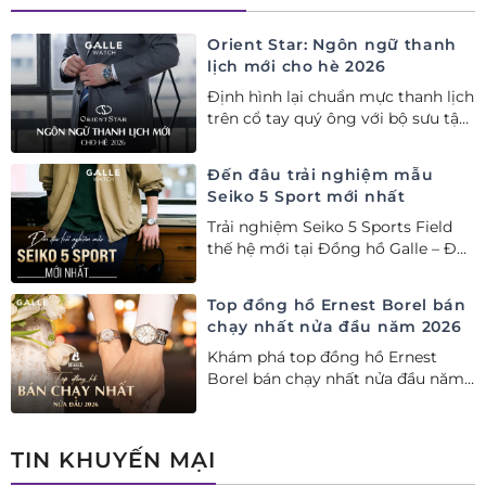
Orient Star: Ngôn ngữ thanh
lịch mới cho hè 2026
Định hình lại chuẩn mực thanh lịch
trên cổ tay quý ông với bộ sưu tập
Orient Star bán chạy nhất nửa đầu
năm 2026
Đến đâu trải nghiệm mẫu
Seiko 5 Sport mới nhất
Trải nghiệm Seiko 5 Sports Field
thế hệ mới tại Đồng hồ Galle – Đại
lý Ủy quyền Cao cấp Seiko chính
hãng tại Việt Nam.
Top đồng hồ Ernest Borel bán
chạy nhất nửa đầu năm 2026
Khám phá top đồng hồ Ernest
Borel bán chạy nhất nửa đầu năm
2026 tại Đồng hồ Galle. Tuyệt tác
Thụy Sỹ xa xỉ, nâng tầm phong
cách thượng lưu và tinh tế.
TIN KHUYẾN MẠI