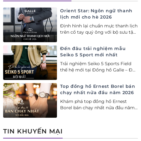
Orient Star: Ngôn ngữ thanh
lịch mới cho hè 2026
Định hình lại chuẩn mực thanh lịch
trên cổ tay quý ông với bộ sưu tập
Orient Star bán chạy nhất nửa đầu
năm 2026
Đến đâu trải nghiệm mẫu
Seiko 5 Sport mới nhất
Trải nghiệm Seiko 5 Sports Field
thế hệ mới tại Đồng hồ Galle – Đại
lý Ủy quyền Cao cấp Seiko chính
hãng tại Việt Nam.
Top đồng hồ Ernest Borel bán
chạy nhất nửa đầu năm 2026
Khám phá top đồng hồ Ernest
Borel bán chạy nhất nửa đầu năm
2026 tại Đồng hồ Galle. Tuyệt tác
Thụy Sỹ xa xỉ, nâng tầm phong
cách thượng lưu và tinh tế.
TIN KHUYẾN MẠI