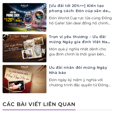
[Ưu đãi tới 20%++] Kiến tạo
phong cách: Đón cúp săn deal
– Siêu ưu đãi đồng hành cùng
Đón World Cup rực lửa cùng Đồng
World Cup
hồ Galle! Săn deal đồng hồ chính
hãng ưu đãi tới 20%++ và nhận
ngay combo quà tặng độc quyền!
Trọn vị yêu thương – Ưu đãi
mừng Ngày gia đình Việt Nam
28/06
Món quà ý nghĩa nhất dành cho
gia đình chính là thời gian bên
nhau. Ưu đãi tới 20%++ cùng đặc
quyền mua 01 tặng 01 mừng Ngày
Ưu đãi nhân đôi mừng Ngày
Gia đình Việt Nam.
Nhà báo
Đón ngày kỷ niệm ý nghĩa với
chương trình đặc quyền từ Đồng
hồ Galle: Ưu đãi tới 20%++, nhận
ngay deal hời Mua 01 tặng 01.
CÁC BÀI VIẾT LIÊN QUAN