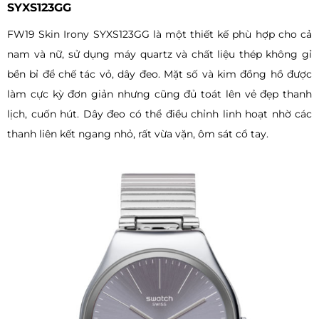
SYXS123GG
FW19 Skin Irony SYXS123GG là một thiết kế phù hợp cho cả
nam và nữ, sử dụng máy quartz và chất liệu thép không gỉ
bền bỉ để chế tác vỏ, dây đeo. Mặt số và kim đồng hồ được
làm cực kỳ đơn giản nhưng cũng đủ toát lên vẻ đẹp thanh
lịch, cuốn hút. Dây đeo có thể điều chỉnh linh hoạt nhờ các
thanh liên kết ngang nhỏ, rất vừa vặn, ôm sát cổ tay.