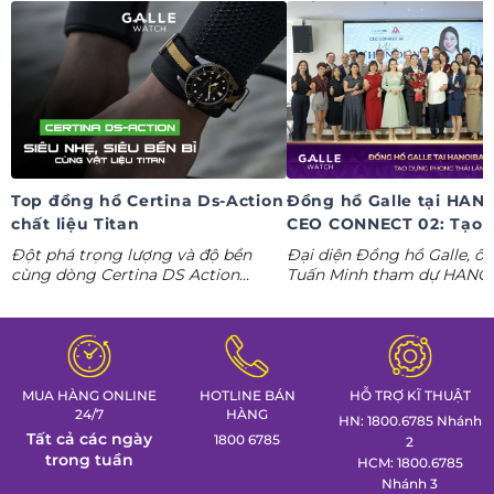
Top đồng hồ Certina Ds-Action
Đồng hồ Galle tại HAN
chất liệu Titan
CEO CONNECT 02: Tạo 
phong thái lãnh đạo kỷ
Đột phá trọng lượng và độ bền
Đại diện Đồng hồ Galle, ô
nguyên AI
cùng dòng Certina DS Action
Tuấn Minh tham dự HANO
Titanium. Khám phá ngay các tuyệt
CONNECT 02, mang đến k
tác thể thao cá tính nhất trong
gian trưng bày đồng hồ ca
Tuần lễ đồng hồ Thụy Sỹ cùng
định hình phong thái lãnh 
Đồng hồ Galle!
MUA HÀNG ONLINE
HOTLINE BÁN
HỖ TRỢ KĨ THUẬT
24/7
HÀNG
HN: 1800.6785 Nhánh
Tất cả các ngày
1800 6785
2
trong tuần
HCM: 1800.6785
Nhánh 3