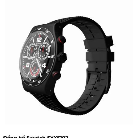
Đồng hồ Swatch SYXS102