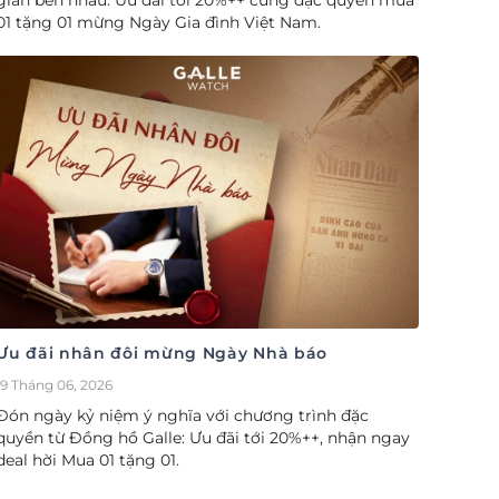
gian bên nhau. Ưu đãi tới 20%++ cùng đặc quyền mua
01 tặng 01 mừng Ngày Gia đình Việt Nam.
Ưu đãi nhân đôi mừng Ngày Nhà báo
19 Tháng 06, 2026
Đón ngày kỷ niệm ý nghĩa với chương trình đặc
quyền từ Đồng hồ Galle: Ưu đãi tới 20%++, nhận ngay
deal hời Mua 01 tặng 01.