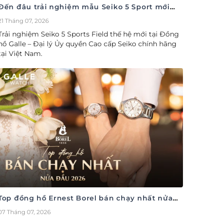
Đến đâu trải nghiệm mẫu Seiko 5 Sport mới
nhất
21 Tháng 07, 2026
Trải nghiệm Seiko 5 Sports Field thế hệ mới tại Đồng
hồ Galle – Đại lý Ủy quyền Cao cấp Seiko chính hãng
tại Việt Nam.
Top đồng hồ Ernest Borel bán chạy nhất nửa
đầu năm 2026
07 Tháng 07, 2026