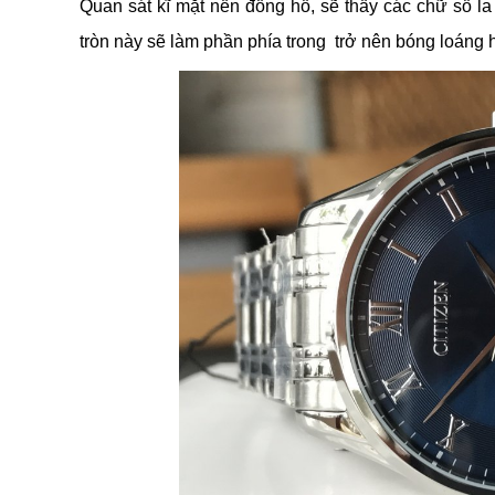
Quan sát kĩ mặt nền đồng hồ, sẽ thấy các chữ số l
tròn này sẽ làm phần phía trong trở nên bóng loáng h