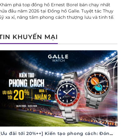
Khám phá top đồng hồ Ernest Borel bán chạy nhất
nửa đầu năm 2026 tại Đồng hồ Galle. Tuyệt tác Thụy
Sỹ xa xỉ, nâng tầm phong cách thượng lưu và tinh tế.
TIN KHUYẾN MẠI
[Ưu đãi tới 20%++] Kiến tạo phong cách: Đón