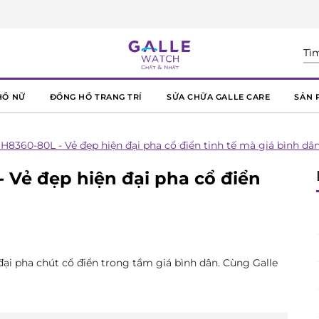
HỒ NỮ
ĐỒNG HỒ TRANG TRÍ
SỬA CHỮA GALLE CARE
SẢN 
H8360-80L - Vẻ đẹp hiện đại pha cổ điển tinh tế mà giá bình dâ
 Vẻ đẹp hiện đại pha cổ điển
ại pha chút cổ điển trong tầm giá bình dân. Cùng Galle