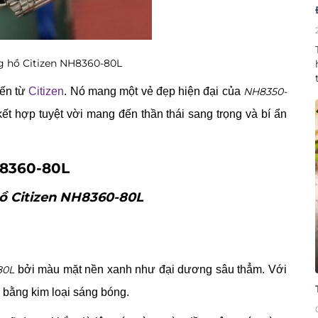
g hồ Citizen NH8360-80L
ến từ
Citizen
. Nó mang một vẻ đẹp hiện đại của
NH8350-
 kết hợp tuyệt vời mang đến thần thái sang trọng và bí ẩn
H8360-80L
hồ Citizen NH8360-80L
80L
bởi màu mặt nền xanh như đại dương sâu thẳm. Với
ờ bằng kim loại sáng bóng.