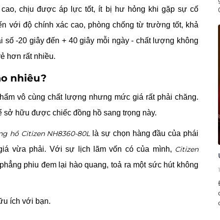
cao, chịu được áp lực tốt, ít bị hư hỏng khi gặp sự cố
n với độ chính xác cao, phòng chống từ trường tốt, khả
i số -20 giây đến + 40 giây mỗi ngày - chất lượng không
ẻ hơn rất nhiều.
ao nhiêu?
hẩm vô cùng chất lượng nhưng mức giá rất phải chăng.
ể sở hữu được chiếc đồng hồ sang trọng này.
ng hồ Citizen NH8360-80L
là sự chọn hàng đầu của phái
á vừa phải. Với sự lịch lãm vốn có của mình,
Citizen
 phẳng phiu đem lại hào quang, toả ra một sức hút không
ữu ích với bạn.