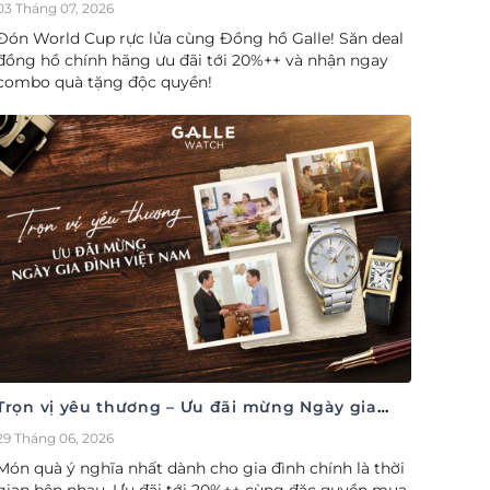
cúp săn deal – Siêu ưu đãi đồng hành cùng
03 Tháng 07, 2026
World Cup
Đón World Cup rực lửa cùng Đồng hồ Galle! Săn deal
đồng hồ chính hãng ưu đãi tới 20%++ và nhận ngay
combo quà tặng độc quyền!
Trọn vị yêu thương – Ưu đãi mừng Ngày gia
đình Việt Nam 28/06
29 Tháng 06, 2026
Món quà ý nghĩa nhất dành cho gia đình chính là thời