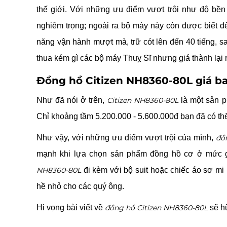
thế giới. Với những ưu điểm vượt trôi như độ bền 
nghiêm trọng; ngoài ra bộ mày này còn được biết đế
năng vận hành mượt mà, trữ cót lên đến 40 tiếng, sa
thua kém gì các bộ máy Thuỵ Sĩ nhưng giá thành lại r
Đồng hồ Citizen NH8360-80L giá b
Như đã nói ở trên,
Citizen NH8360-80L
là một sản p
Chỉ khoảng tầm 5.200.000 - 5.600.000đ bạn đã có th
Như vậy, với những ưu điểm vượt trội của mình,
đồ
mạnh khi lựa chọn sản phẩm đồng hồ cơ ở mức gi
NH8360-80L
đi kèm với bộ suit hoặc chiếc áo sơ mi
hề nhỏ cho các quý ông.
Hi vọng bài viết về
đồng hồ Citizen NH8360-80L
sẽ
h