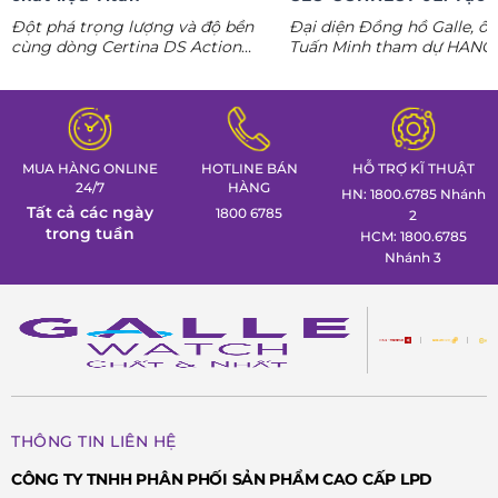
phong thái lãnh đạo kỷ
Đột phá trọng lượng và độ bền
Đại diện Đồng hồ Galle, ô
nguyên AI
cùng dòng Certina DS Action
Tuấn Minh tham dự HANO
Titanium. Khám phá ngay các tuyệt
CONNECT 02, mang đến k
tác thể thao cá tính nhất trong
gian trưng bày đồng hồ ca
Tuần lễ đồng hồ Thụy Sỹ cùng
định hình phong thái lãnh 
Đồng hồ Galle!
MUA HÀNG ONLINE
HOTLINE BÁN
HỖ TRỢ KĨ THUẬT
24/7
HÀNG
HN: 1800.6785 Nhánh
Tất cả các ngày
1800 6785
2
trong tuần
HCM: 1800.6785
Nhánh 3
THÔNG TIN LIÊN HỆ
CÔNG TY TNHH PHÂN PHỐI SẢN PHẨM CAO CẤP LPD