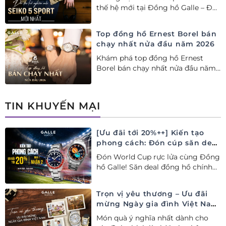
thế hệ mới tại Đồng hồ Galle – Đại
lý Ủy quyền Cao cấp Seiko chính
hãng tại Việt Nam.
Top đồng hồ Ernest Borel bán
chạy nhất nửa đầu năm 2026
Khám phá top đồng hồ Ernest
Borel bán chạy nhất nửa đầu năm
2026 tại Đồng hồ Galle. Tuyệt tác
Thụy Sỹ xa xỉ, nâng tầm phong
cách thượng lưu và tinh tế.
TIN KHUYẾN MẠI
[Ưu đãi tới 20%++] Kiến tạo
phong cách: Đón cúp săn deal
– Siêu ưu đãi đồng hành cùng
Đón World Cup rực lửa cùng Đồng
World Cup
hồ Galle! Săn deal đồng hồ chính
hãng ưu đãi tới 20%++ và nhận
ngay combo quà tặng độc quyền!
Trọn vị yêu thương – Ưu đãi
mừng Ngày gia đình Việt Nam
28/06
Món quà ý nghĩa nhất dành cho