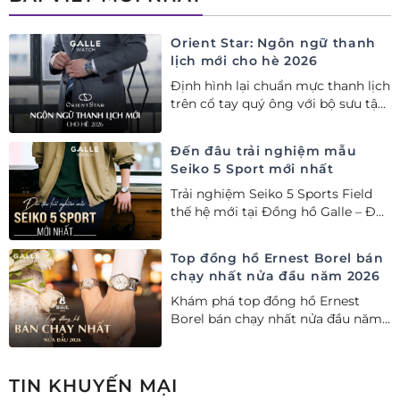
Orient Star: Ngôn ngữ thanh
lịch mới cho hè 2026
Định hình lại chuẩn mực thanh lịch
trên cổ tay quý ông với bộ sưu tập
Orient Star bán chạy nhất nửa đầu
năm 2026
Đến đâu trải nghiệm mẫu
Seiko 5 Sport mới nhất
Trải nghiệm Seiko 5 Sports Field
thế hệ mới tại Đồng hồ Galle – Đại
lý Ủy quyền Cao cấp Seiko chính
hãng tại Việt Nam.
Top đồng hồ Ernest Borel bán
chạy nhất nửa đầu năm 2026
Khám phá top đồng hồ Ernest
Borel bán chạy nhất nửa đầu năm
2026 tại Đồng hồ Galle. Tuyệt tác
Thụy Sỹ xa xỉ, nâng tầm phong
cách thượng lưu và tinh tế.
TIN KHUYẾN MẠI