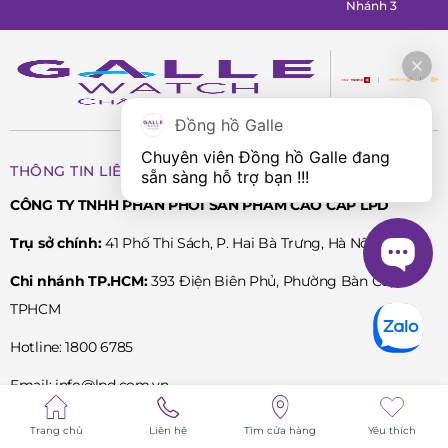
Nhánh 3
Đồng hồ Galle
Chuyên viên Đồng hồ Galle đang 
THÔNG TIN LIÊN HỆ
sẵn sàng hỗ trợ bạn !!!
CÔNG TY TNHH PHÂN PHỐI SẢN PHẨM CAO CẤP LPD
Trụ sở chính:
41 Phố Thi Sách, P. Hai Bà Trưng, Hà Nội
Chi nhánh TP.HCM:
393 Điện Biên Phủ, Phường Bàn Cờ,
TPHCM
Hotline: 1800 6785
Email: info@lpd.com.vn
MST: 0102001789
Trang chủ
Liên hệ
Tìm cửa hàng
Yêu thích