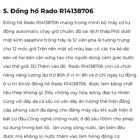
5. Đồng hồ Rado R14138706
Đồng hồ Rado R14138706 mang trong mình bộ máy cơ tự
động automatic chạy giờ chuẩn, độ sai lệch thấp.Phô dưới
mặt kính sapphire trống trầy là 12 viên pha lê tượng trưng
cho 12 mốc giờ.Trên nền mặt số màu bạc có các tia kẻ dài
kéo về hai bên cân xứng tạo cho người dùng cảm giác bước
vào thế giới 3D.Thêm vào đó Rado R14138706 còn có chức
năng năng lượng dự trữ 80h ở vị trí 8h và ô chỉ ngày tự động
ở vị trí 6h.Vỏ đồng hồ Rado R14138706 được làm bằng chất
liệu thép không gỉ 316L chống oxy hóa, bóng đẹp tự nhiên
cùng với dây da cá sấu có vân dầy ấn tượng thể hiện đẳng
cấp, phong cách đa dạng cho đấng mày râu khi xuất hiện ở
bất cứ đâu.Công nghệ chống nước ở độ sâu 100m cho phép
sử dụng trong bơi lội, lặn vùng sông nước, lặn biển đều
được mà không lo nước thấm vào làm hỏng động cơ.