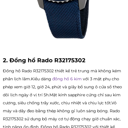
2. Đồng hồ Rado R32175302
Đồng hồ Rado R32175302 thiết kế trẻ trung mà không kém
phần lịch lãm.Kiểu dáng
đồng hồ 6 kim
với 3 mặt phụ cho
phép xem giờ 12, giờ 24, phút và giây bổ sung ô cửa sổ theo
dõi lịch ngày ở vị trí 5h.Mặt kính sapphire cứng chỉ sau kim
cương, siêu chống trầy xước, chịu nhiệt và chịu lực tốt.Vỏ
máy và dây đeo bằng thép không gỉ luôn sáng bóng. Rado
R32175302 sử dụng bộ máy cơ tự động chạy giờ chuẩn xác,
tính năng ổn định. Đồng hồ Rado R32175302 với thiết kế