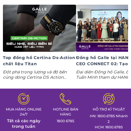
Top đồng hồ Certina Ds-Action
Đồng hồ Galle tại HAN
chất liệu Titan
CEO CONNECT 02: Tạo 
phong thái lãnh đạo kỷ
Đột phá trọng lượng và độ bền
Đại diện Đồng hồ Galle, ô
nguyên AI
cùng dòng Certina DS Action
Tuấn Minh tham dự HANO
Titanium. Khám phá ngay các tuyệt
CONNECT 02, mang đến k
tác thể thao cá tính nhất trong
gian trưng bày đồng hồ ca
Tuần lễ đồng hồ Thụy Sỹ cùng
định hình phong thái lãnh 
Đồng hồ Galle!
MUA HÀNG ONLINE
HOTLINE BÁN
HỖ TRỢ KĨ THUẬT
24/7
HÀNG
HN: 1800.6785 Nhánh
Tất cả các ngày
1800 6785
2
trong tuần
HCM: 1800.6785