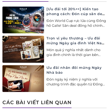
[Ưu đãi tới 20%++] Kiến tạo
phong cách: Đón cúp săn deal
– Siêu ưu đãi đồng hành cùng
Đón World Cup rực lửa cùng Đồng
World Cup
hồ Galle! Săn deal đồng hồ chính
hãng ưu đãi tới 20%++ và nhận
ngay combo quà tặng độc quyền!
Trọn vị yêu thương – Ưu đãi
mừng Ngày gia đình Việt Nam
28/06
Món quà ý nghĩa nhất dành cho
gia đình chính là thời gian bên
nhau. Ưu đãi tới 20%++ cùng đặc
quyền mua 01 tặng 01 mừng Ngày
Ưu đãi nhân đôi mừng Ngày
Gia đình Việt Nam.
Nhà báo
Đón ngày kỷ niệm ý nghĩa với
chương trình đặc quyền từ Đồng
hồ Galle: Ưu đãi tới 20%++, nhận
ngay deal hời Mua 01 tặng 01.
CÁC BÀI VIẾT LIÊN QUAN