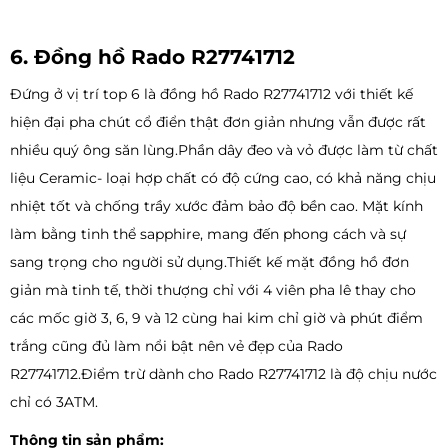
6. Đồng hồ Rado R27741712
Đứng ở vị trí top 6 là đồng hồ Rado R27741712 với thiết kế
hiện đại pha chút cổ điển thật đơn giản nhưng vẫn được rất
nhiều quý ông săn lùng.Phần dây đeo và vỏ được làm từ chất
liệu Ceramic- loại hợp chất có độ cứng cao, có khả năng chịu
nhiệt tốt và chống trầy xước đảm bảo độ bền cao. Mặt kính
làm bằng tinh thể sapphire, mang đến phong cách và sự
sang trọng cho người sử dụng.Thiết kế mặt đồng hồ đơn
giản mà tinh tế, thời thượng chỉ với 4 viên pha lê thay cho
các mốc giờ 3, 6, 9 và 12 cùng hai kim chỉ giờ và phút điểm
trắng cũng đủ làm nổi bật nên vẻ đẹp của Rado
R27741712.Điểm trừ dành cho Rado R27741712 là độ chịu nước
chỉ có 3ATM.
Thông tin sản phẩm: