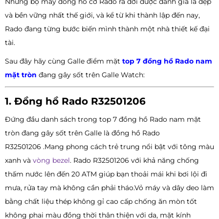
Những bộ máy đồng hồ cơ Rado ra đời được đánh giá là đẹp
và bền vững nhất thế giới, và kể từ khi thành lập đến nay,
Rado đang từng bước biến mình thành một nhà thiết kế đại
tài.
Sau đây hãy cùng Galle điểm mặt
top 7 đồng hồ Rado nam
mặt tròn
đang gây sốt trên Galle Watch:
1. Đồng hồ Rado R32501206
Đứng đầu danh sách trong top 7 đồng hồ Rado nam mặt
tròn đang gây sốt trên Galle là đồng hồ Rado
R32501206 .Mang phong cách trẻ trung nổi bật với tông màu
xanh và
vòng bezel
. Rado R32501206 với khả năng chống
thấm nước lên đến 20 ATM giúp bạn thoải mái khi bơi lội đi
mưa, rửa tay mà không cần phải tháo.Vỏ máy và dây deo làm
bằng chất liệu thép không gỉ cao cấp chống ăn mòn tốt
không phai màu đồng thời thân thiện với da, mặt kính