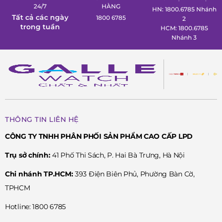
24/7
HÀNG
HN: 1800.6785 Nhánh
Tất cả các ngày
1800 6785
2
trong tuần
HCM: 1800.6785
Nhánh 3
THÔNG TIN LIÊN HỆ
CÔNG TY TNHH PHÂN PHỐI SẢN PHẨM CAO CẤP LPD
Trụ sở chính:
41 Phố Thi Sách, P. Hai Bà Trưng, Hà Nội
Chi nhánh TP.HCM:
393 Điện Biên Phủ, Phường Bàn Cờ,
TPHCM
Hotline: 1800 6785