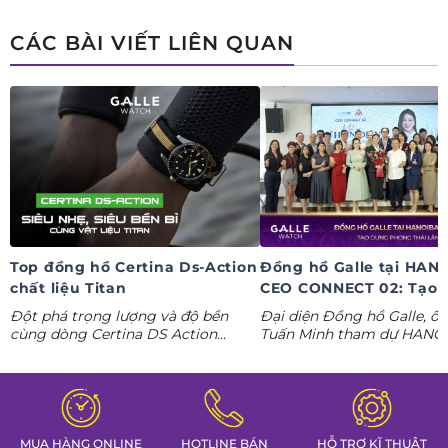
ngay deal hời Mua 01 tặng 01.
CÁC BÀI VIẾT LIÊN QUAN
Top đồng hồ Certina Ds-Action
Đồng hồ Galle tại HAN
chất liệu Titan
CEO CONNECT 02: Tạo 
phong thái lãnh đạo kỷ
Đột phá trọng lượng và độ bền
Đại diện Đồng hồ Galle, ô
nguyên AI
cùng dòng Certina DS Action
Tuấn Minh tham dự HANO
Titanium. Khám phá ngay các tuyệt
CONNECT 02, mang đến k
tác thể thao cá tính nhất trong
gian trưng bày đồng hồ ca
Tuần lễ đồng hồ Thụy Sỹ cùng
định hình phong thái lãnh 
Đồng hồ Galle!
MUA HÀNG ONLINE
HOTLINE BÁN
HỖ TRỢ KĨ THUẬT