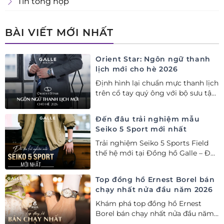
Tin tổng hợp
BÀI VIẾT MỚI NHẤT
Orient Star: Ngôn ngữ thanh
lịch mới cho hè 2026
Định hình lại chuẩn mực thanh lịch
trên cổ tay quý ông với bộ sưu tập
Orient Star bán chạy nhất nửa đầu
năm 2026
Đến đâu trải nghiệm mẫu
Seiko 5 Sport mới nhất
Trải nghiệm Seiko 5 Sports Field
thế hệ mới tại Đồng hồ Galle – Đại
lý Ủy quyền Cao cấp Seiko chính
hãng tại Việt Nam.
Top đồng hồ Ernest Borel bán
chạy nhất nửa đầu năm 2026
Khám phá top đồng hồ Ernest
Borel bán chạy nhất nửa đầu năm
2026 tại Đồng hồ Galle. Tuyệt tác