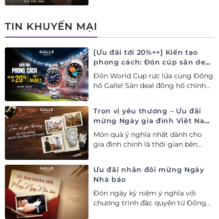
Thụy Sỹ xa xỉ, nâng tầm phong
cách thượng lưu và tinh tế.
TIN KHUYẾN MẠI
[Ưu đãi tới 20%++] Kiến tạo
phong cách: Đón cúp săn deal
– Siêu ưu đãi đồng hành cùng
Đón World Cup rực lửa cùng Đồng
World Cup
hồ Galle! Săn deal đồng hồ chính
hãng ưu đãi tới 20%++ và nhận
ngay combo quà tặng độc quyền!
Trọn vị yêu thương – Ưu đãi
mừng Ngày gia đình Việt Nam
28/06
Món quà ý nghĩa nhất dành cho
gia đình chính là thời gian bên
nhau. Ưu đãi tới 20%++ cùng đặc
quyền mua 01 tặng 01 mừng Ngày
Ưu đãi nhân đôi mừng Ngày
Gia đình Việt Nam.
Nhà báo
Đón ngày kỷ niệm ý nghĩa với
chương trình đặc quyền từ Đồng
hồ Galle: Ưu đãi tới 20%++, nhận