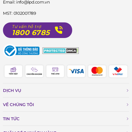
Email: info@lpd.com.vn
MST: 0102001789
Tư vấn hỗ trợ
1800 6785
DỊCH VỤ
VỀ CHÚNG TÔI
TIN TỨC