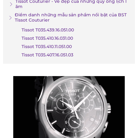
Tissot Couturier - Vẻ đẹp của những quý ông lịch l
ãm
Điểm danh những mẫu sản phẩm nổi bật của BST
Tissot Couturier
Tissot T035.439.16.051.00
Tissot T035.410.16.031.00
Tissot T035.410.11.051.00
Tissot T035.407.16.051.03