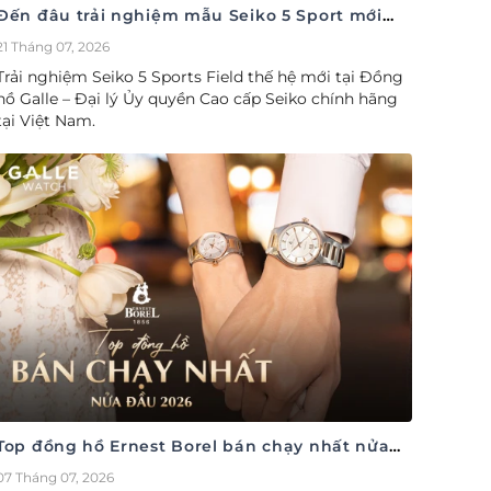
Đến đâu trải nghiệm mẫu Seiko 5 Sport mới
nhất
21 Tháng 07, 2026
Trải nghiệm Seiko 5 Sports Field thế hệ mới tại Đồng
hồ Galle – Đại lý Ủy quyền Cao cấp Seiko chính hãng
tại Việt Nam.
Top đồng hồ Ernest Borel bán chạy nhất nửa
đầu năm 2026
07 Tháng 07, 2026