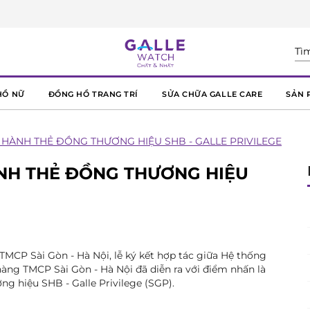
HỒ NỮ
ĐỒNG HỒ TRANG TRÍ
SỬA CHỮA GALLE CARE
SẢN 
T HÀNH THẺ ĐỒNG THƯƠNG HIỆU SHB - GALLE PRIVILEGE
ÀNH THẺ ĐỒNG THƯƠNG HIỆU
 TMCP Sài Gòn - Hà Nội, lễ ký kết hợp tác giữa Hệ thống
àng TMCP Sài Gòn - Hà Nội đã diễn ra với điểm nhấn là
g hiệu SHB - Galle Privilege (SGP).