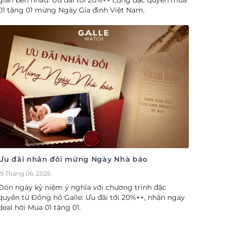
gian bên nhau. Ưu đãi tới 20%++ cùng đặc quyền mua
01 tặng 01 mừng Ngày Gia đình Việt Nam.
Ưu đãi nhân đôi mừng Ngày Nhà báo
19 Tháng 06, 2026
Đón ngày kỷ niệm ý nghĩa với chương trình đặc
quyền từ Đồng hồ Galle: Ưu đãi tới 20%++, nhận ngay
deal hời Mua 01 tặng 01.