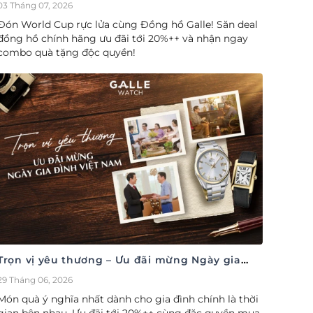
cúp săn deal – Siêu ưu đãi đồng hành cùng
03 Tháng 07, 2026
World Cup
Đón World Cup rực lửa cùng Đồng hồ Galle! Săn deal
đồng hồ chính hãng ưu đãi tới 20%++ và nhận ngay
combo quà tặng độc quyền!
Trọn vị yêu thương – Ưu đãi mừng Ngày gia
đình Việt Nam 28/06
29 Tháng 06, 2026
Món quà ý nghĩa nhất dành cho gia đình chính là thời