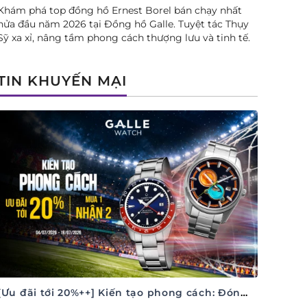
Khám phá top đồng hồ Ernest Borel bán chạy nhất
nửa đầu năm 2026 tại Đồng hồ Galle. Tuyệt tác Thụy
Sỹ xa xỉ, nâng tầm phong cách thượng lưu và tinh tế.
TIN KHUYẾN MẠI
[Ưu đãi tới 20%++] Kiến tạo phong cách: Đón