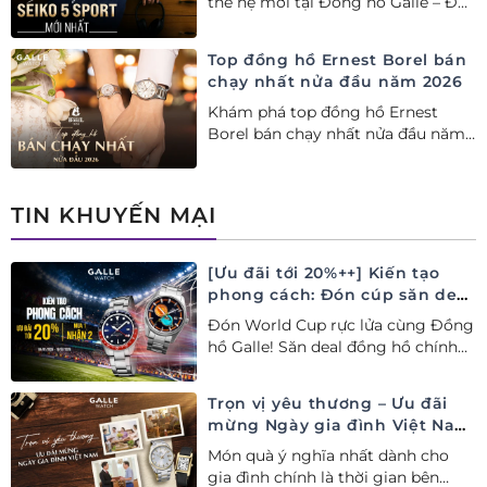
thế hệ mới tại Đồng hồ Galle – Đại
lý Ủy quyền Cao cấp Seiko chính
hãng tại Việt Nam.
Top đồng hồ Ernest Borel bán
chạy nhất nửa đầu năm 2026
Khám phá top đồng hồ Ernest
Borel bán chạy nhất nửa đầu năm
2026 tại Đồng hồ Galle. Tuyệt tác
Thụy Sỹ xa xỉ, nâng tầm phong
cách thượng lưu và tinh tế.
TIN KHUYẾN MẠI
[Ưu đãi tới 20%++] Kiến tạo
phong cách: Đón cúp săn deal
– Siêu ưu đãi đồng hành cùng
Đón World Cup rực lửa cùng Đồng
World Cup
hồ Galle! Săn deal đồng hồ chính
hãng ưu đãi tới 20%++ và nhận
ngay combo quà tặng độc quyền!
Trọn vị yêu thương – Ưu đãi
mừng Ngày gia đình Việt Nam
28/06
Món quà ý nghĩa nhất dành cho
gia đình chính là thời gian bên