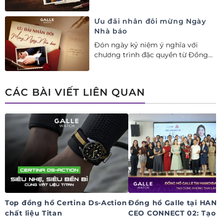
nhau. Ưu đãi tới 20%++ cùng đặc
quyền mua 01 tặng 01 mừng Ngày
Ưu đãi nhân đôi mừng Ngày
Gia đình Việt Nam.
Nhà báo
Đón ngày kỷ niệm ý nghĩa với
chương trình đặc quyền từ Đồng
hồ Galle: Ưu đãi tới 20%++, nhận
ngay deal hời Mua 01 tặng 01.
CÁC BÀI VIẾT LIÊN QUAN
Top đồng hồ Certina Ds-Action
Đồng hồ Galle tại HAN
chất liệu Titan
CEO CONNECT 02: Tạo 