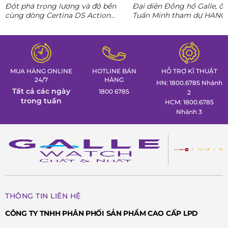
phong thái lãnh đạo kỷ
Đột phá trọng lượng và độ bền
Đại diện Đồng hồ Galle, ô
nguyên AI
cùng dòng Certina DS Action
Tuấn Minh tham dự HANO
Titanium. Khám phá ngay các tuyệt
CONNECT 02, mang đến k
tác thể thao cá tính nhất trong
gian trưng bày đồng hồ ca
Tuần lễ đồng hồ Thụy Sỹ cùng
định hình phong thái lãnh 
Đồng hồ Galle!
MUA HÀNG ONLINE
HOTLINE BÁN
HỖ TRỢ KĨ THUẬT
24/7
HÀNG
HN: 1800.6785 Nhánh
Tất cả các ngày
1800 6785
2
trong tuần
HCM: 1800.6785
Nhánh 3
THÔNG TIN LIÊN HỆ
CÔNG TY TNHH PHÂN PHỐI SẢN PHẨM CAO CẤP LPD