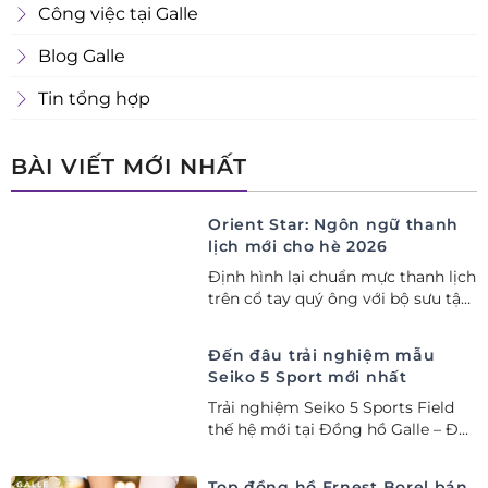
Công việc tại Galle
Blog Galle
Tin tổng hợp
BÀI VIẾT MỚI NHẤT
Orient Star: Ngôn ngữ thanh
lịch mới cho hè 2026
Định hình lại chuẩn mực thanh lịch
trên cổ tay quý ông với bộ sưu tập
Orient Star bán chạy nhất nửa đầu
năm 2026
Đến đâu trải nghiệm mẫu
Seiko 5 Sport mới nhất
Trải nghiệm Seiko 5 Sports Field
thế hệ mới tại Đồng hồ Galle – Đại
lý Ủy quyền Cao cấp Seiko chính
hãng tại Việt Nam.
Top đồng hồ Ernest Borel bán