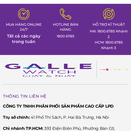
tác thể thao cá tính nhất trong
gian trưng bày đồng hồ ca
Tuần lễ đồng hồ Thụy Sỹ cùng
định hình phong thái lãnh 
Đồng hồ Galle!
MUA HÀNG ONLINE
HOTLINE BÁN
HỖ TRỢ KĨ THUẬT
24/7
HÀNG
HN: 1800.6785 Nhánh
Tất cả các ngày
1800 6785
2
trong tuần
HCM: 1800.6785
Nhánh 3
THÔNG TIN LIÊN HỆ
CÔNG TY TNHH PHÂN PHỐI SẢN PHẨM CAO CẤP LPD
Trụ sở chính:
41 Phố Thi Sách, P. Hai Bà Trưng, Hà Nội
Chi nhánh TP.HCM:
393 Điện Biên Phủ, Phường Bàn Cờ,