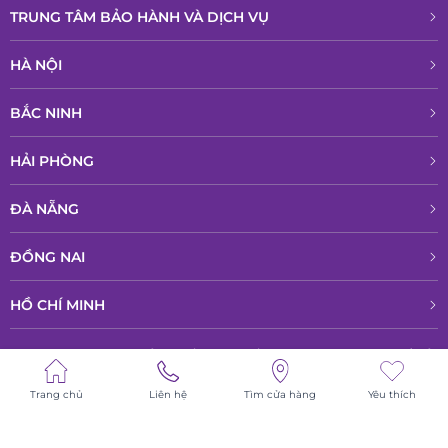
TRUNG TÂM BẢO HÀNH VÀ DỊCH VỤ
HÀ NỘI
BẮC NINH
HẢI PHÒNG
ĐÀ NẴNG
ĐỒNG NAI
HỒ CHÍ MINH
© All rights reserved - Bản quyền thuộc về Công ty TNHH Phân phổi sản
phẩm cao cấp LPD
Trang chủ
Liên hệ
Tìm cửa hàng
Yêu thích