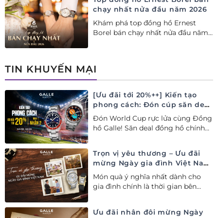
chạy nhất nửa đầu năm 2026
Khám phá top đồng hồ Ernest
Borel bán chạy nhất nửa đầu năm
2026 tại Đồng hồ Galle. Tuyệt tác
Thụy Sỹ xa xỉ, nâng tầm phong
cách thượng lưu và tinh tế.
TIN KHUYẾN MẠI
[Ưu đãi tới 20%++] Kiến tạo
phong cách: Đón cúp săn deal
– Siêu ưu đãi đồng hành cùng
Đón World Cup rực lửa cùng Đồng
World Cup
hồ Galle! Săn deal đồng hồ chính
hãng ưu đãi tới 20%++ và nhận
ngay combo quà tặng độc quyền!
Trọn vị yêu thương – Ưu đãi
mừng Ngày gia đình Việt Nam
28/06
Món quà ý nghĩa nhất dành cho
gia đình chính là thời gian bên
nhau. Ưu đãi tới 20%++ cùng đặc
quyền mua 01 tặng 01 mừng Ngày
Ưu đãi nhân đôi mừng Ngày
Gia đình Việt Nam.