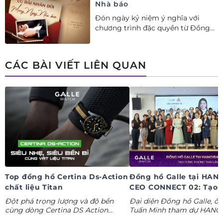
Nhà báo
Đón ngày kỷ niệm ý nghĩa với
chương trình đặc quyền từ Đồng
hồ Galle: Ưu đãi tới 20%++, nhận
ngay deal hời Mua 01 tặng 01.
CÁC BÀI VIẾT LIÊN QUAN
Top đồng hồ Certina Ds-Action
Đồng hồ Galle tại HAN
chất liệu Titan
CEO CONNECT 02: Tạo 
phong thái lãnh đạo kỷ
Đột phá trọng lượng và độ bền
Đại diện Đồng hồ Galle, ô
nguyên AI
cùng dòng Certina DS Action
Tuấn Minh tham dự HANO
Titanium. Khám phá ngay các tuyệt
CONNECT 02, mang đến k