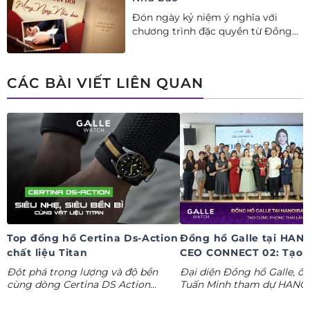
Đón ngày kỷ niệm ý nghĩa với
chương trình đặc quyền từ Đồng
hồ Galle: Ưu đãi tới 20%++, nhận
ngay deal hời Mua 01 tặng 01.
CÁC BÀI VIẾT LIÊN QUAN
Top đồng hồ Certina Ds-Action
Đồng hồ Galle tại HAN
chất liệu Titan
CEO CONNECT 02: Tạo 
phong thái lãnh đạo kỷ
Đột phá trọng lượng và độ bền
Đại diện Đồng hồ Galle, ô
nguyên AI
cùng dòng Certina DS Action
Tuấn Minh tham dự HANO
Titanium. Khám phá ngay các tuyệt
CONNECT 02, mang đến k
tác thể thao cá tính nhất trong
gian trưng bày đồng hồ ca