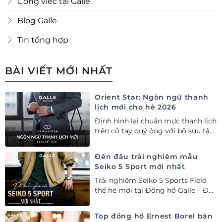
Công việc tại Galle
Blog Galle
Tin tổng hợp
BÀI VIẾT MỚI NHẤT
Orient Star: Ngôn ngữ thanh
lịch mới cho hè 2026
Định hình lại chuẩn mực thanh lịch
trên cổ tay quý ông với bộ sưu tập
Orient Star bán chạy nhất nửa đầu
năm 2026
Đến đâu trải nghiệm mẫu
Seiko 5 Sport mới nhất
Trải nghiệm Seiko 5 Sports Field
thế hệ mới tại Đồng hồ Galle – Đại
lý Ủy quyền Cao cấp Seiko chính
hãng tại Việt Nam.
Top đồng hồ Ernest Borel bán