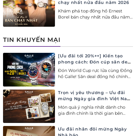
chạy nhất nửa đầu năm 2026
Khám phá top đồng hồ Ernest
Borel bán chạy nhất nửa đầu năm
2026 tại Đồng hồ Galle. Tuyệt tác
Thụy Sỹ xa xỉ, nâng tầm phong
cách thượng lưu và tinh tế.
TIN KHUYẾN MẠI
[Ưu đãi tới 20%++] Kiến tạo
phong cách: Đón cúp săn deal
– Siêu ưu đãi đồng hành cùng
Đón World Cup rực lửa cùng Đồng
World Cup
hồ Galle! Săn deal đồng hồ chính
hãng ưu đãi tới 20%++ và nhận
ngay combo quà tặng độc quyền!
Trọn vị yêu thương – Ưu đãi
mừng Ngày gia đình Việt Nam
28/06
Món quà ý nghĩa nhất dành cho
gia đình chính là thời gian bên
nhau. Ưu đãi tới 20%++ cùng đặc
quyền mua 01 tặng 01 mừng Ngày
Ưu đãi nhân đôi mừng Ngày
Gia đình Việt Nam.
Nhà báo