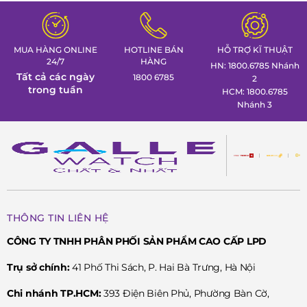
Tuần lễ đồng hồ Thụy Sỹ cùng
định hình phong thái lãnh 
Đồng hồ Galle!
MUA HÀNG ONLINE
HOTLINE BÁN
HỖ TRỢ KĨ THUẬT
24/7
HÀNG
HN: 1800.6785 Nhánh
Tất cả các ngày
1800 6785
2
trong tuần
HCM: 1800.6785
Nhánh 3
THÔNG TIN LIÊN HỆ
CÔNG TY TNHH PHÂN PHỐI SẢN PHẨM CAO CẤP LPD
Trụ sở chính:
41 Phố Thi Sách, P. Hai Bà Trưng, Hà Nội
Chi nhánh TP.HCM:
393 Điện Biên Phủ, Phường Bàn Cờ,