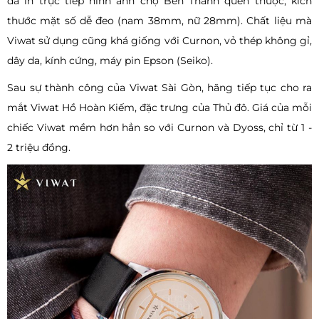
đã in trực tiếp hình ảnh chợ Bến Thành quen thuộc, kích
thước mặt số dễ đeo (nam 38mm, nữ 28mm). Chất liệu mà
Viwat sử dụng cũng khá giống với Curnon, vỏ thép không gỉ,
dây da, kính cứng, máy pin Epson (Seiko).
Sau sự thành công của Viwat Sài Gòn, hãng tiếp tục cho ra
mắt Viwat Hồ Hoàn Kiếm, đặc trưng của Thủ đô. Giá của mỗi
chiếc Viwat mềm hơn hẳn so với Curnon và Dyoss, chỉ từ 1 -
2 triệu đồng.