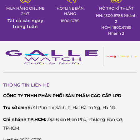
MUA HÀNG ONLINE
HOTLINE BÁN
HỖ TRỢ KĨ THUẬT
24/7
HÀNG
HN: 1800.6785 Nhánh
Tất cả các ngày
1800 6785
2
trong tuần
HCM: 1800.6785
Nhánh 3
THÔNG TIN LIÊN HỆ
CÔNG TY TNHH PHÂN PHỐI SẢN PHẨM CAO CẤP LPD
Trụ sở chính:
41 Phố Thi Sách, P. Hai Bà Trưng, Hà Nội
Chi nhánh TP.HCM:
393 Điện Biên Phủ, Phường Bàn Cờ,
TPHCM
Hotline: 1800 6785