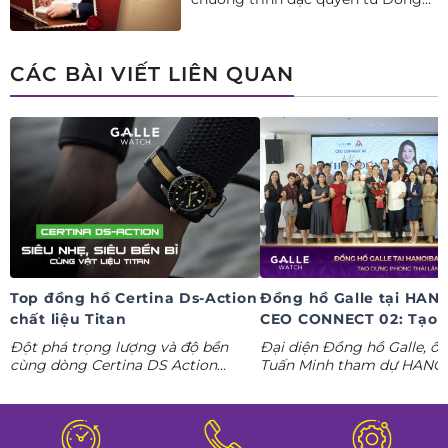
hồ Galle: Ưu đãi tới 20%++, nhận
ngay deal hời Mua 01 tặng 01.
CÁC BÀI VIẾT LIÊN QUAN
Top đồng hồ Certina Ds-Action
Đồng hồ Galle tại HAN
chất liệu Titan
CEO CONNECT 02: Tạo 
phong thái lãnh đạo kỷ
Đột phá trọng lượng và độ bền
Đại diện Đồng hồ Galle, ô
nguyên AI
cùng dòng Certina DS Action
Tuấn Minh tham dự HANO
Titanium. Khám phá ngay các tuyệt
CONNECT 02, mang đến k
tác thể thao cá tính nhất trong
gian trưng bày đồng hồ ca
Tuần lễ đồng hồ Thụy Sỹ cùng
định hình phong thái lãnh 
Đồng hồ Galle!