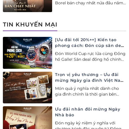
Borel bán chạy nhất nửa đầu năm
2026 tại Đồng hồ Galle. Tuyệt tác
Thụy Sỹ xa xỉ, nâng tầm phong
cách thượng lưu và tinh tế.
TIN KHUYẾN MẠI
[Ưu đãi tới 20%++] Kiến tạo
phong cách: Đón cúp săn deal
– Siêu ưu đãi đồng hành cùng
Đón World Cup rực lửa cùng Đồng
World Cup
hồ Galle! Săn deal đồng hồ chính
hãng ưu đãi tới 20%++ và nhận
ngay combo quà tặng độc quyền!
Trọn vị yêu thương – Ưu đãi
mừng Ngày gia đình Việt Nam
28/06
Món quà ý nghĩa nhất dành cho
gia đình chính là thời gian bên
nhau. Ưu đãi tới 20%++ cùng đặc
quyền mua 01 tặng 01 mừng Ngày
Ưu đãi nhân đôi mừng Ngày
Gia đình Việt Nam.
Nhà báo
Đón ngày kỷ niệm ý nghĩa với
chương trình đặc quyền từ Đồng