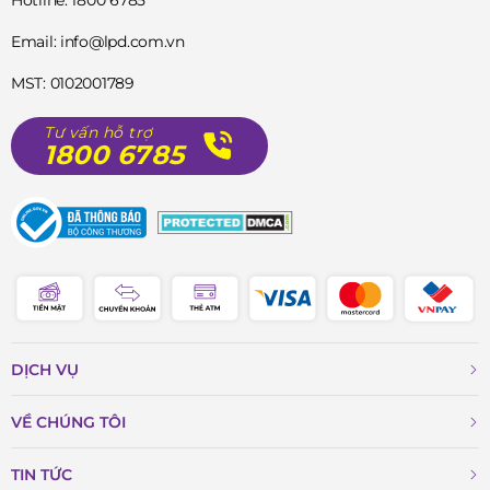
Email: info@lpd.com.vn
MST: 0102001789
Tư vấn hỗ trợ
1800 6785
DỊCH VỤ
VỀ CHÚNG TÔI
TIN TỨC