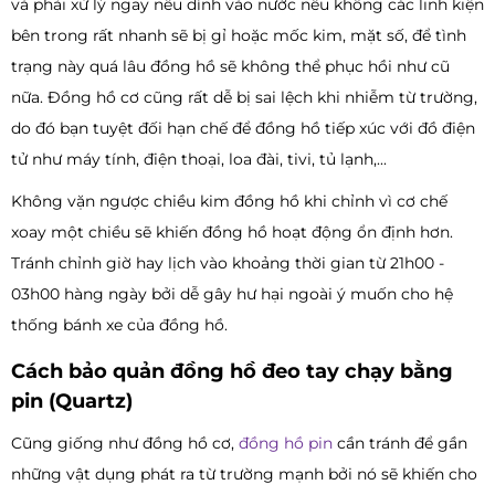
và phải xử lý ngay nếu dính vào nước nếu không các linh kiện
bên trong rất nhanh sẽ bị gỉ hoặc mốc kim, mặt số, để tình
trạng này quá lâu đồng hồ sẽ không thể phục hồi như cũ
nữa. Đồng hồ cơ cũng rất dễ bị sai lệch khi nhiễm từ trường,
do đó bạn tuyệt đối hạn chế để đồng hồ tiếp xúc với đồ điện
tử như máy tính, điện thoại, loa đài, tivi, tủ lạnh,...
Không vặn ngược chiều kim đồng hồ khi chỉnh vì cơ chế
xoay một chiều sẽ khiến đồng hồ hoạt động ổn định hơn.
Tránh chỉnh giờ hay lịch vào khoảng thời gian từ 21h00 -
03h00 hàng ngày bởi dễ gây hư hại ngoài ý muốn cho hệ
thống bánh xe của đồng hồ.
Cách bảo quản đồng hồ đeo tay chạy bằng
pin (Quartz)
Cũng giống như đồng hồ cơ,
đồng hồ pin
cần tránh để gần
những vật dụng phát ra từ trường mạnh bởi nó sẽ khiến cho