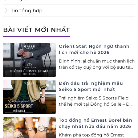
Tin tổng hợp
BÀI VIẾT MỚI NHẤT
Orient Star: Ngôn ngữ thanh
lịch mới cho hè 2026
Định hình lại chuẩn mực thanh lịch
trên cổ tay quý ông với bộ sưu tập
Orient Star bán chạy nhất nửa đầu
năm 2026
Đến đâu trải nghiệm mẫu
Seiko 5 Sport mới nhất
Trải nghiệm Seiko 5 Sports Field
thế hệ mới tại Đồng hồ Galle – Đại
lý Ủy quyền Cao cấp Seiko chính
hãng tại Việt Nam.
Top đồng hồ Ernest Borel bán
chạy nhất nửa đầu năm 2026
Khám phá top đồng hồ Ernest