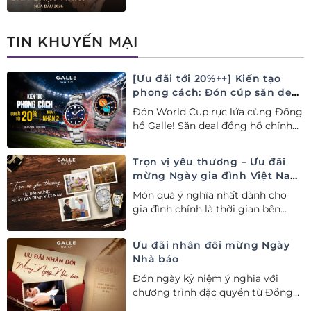
2026 tại Đồng hồ Galle. Tuyệt tác
Thụy Sỹ xa xỉ, nâng tầm phong
cách thượng lưu và tinh tế.
TIN KHUYẾN MẠI
[Ưu đãi tới 20%++] Kiến tạo
phong cách: Đón cúp săn deal
– Siêu ưu đãi đồng hành cùng
Đón World Cup rực lửa cùng Đồng
World Cup
hồ Galle! Săn deal đồng hồ chính
hãng ưu đãi tới 20%++ và nhận
ngay combo quà tặng độc quyền!
Trọn vị yêu thương – Ưu đãi
mừng Ngày gia đình Việt Nam
28/06
Món quà ý nghĩa nhất dành cho
gia đình chính là thời gian bên
nhau. Ưu đãi tới 20%++ cùng đặc
quyền mua 01 tặng 01 mừng Ngày
Ưu đãi nhân đôi mừng Ngày
Gia đình Việt Nam.
Nhà báo
Đón ngày kỷ niệm ý nghĩa với
chương trình đặc quyền từ Đồng
hồ Galle: Ưu đãi tới 20%++, nhận