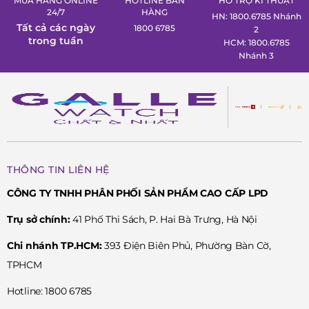
MUA HÀNG ONLINE
HOTLINE BÁN
HỖ TRỢ KĨ THUẬT
24/7
HÀNG
HN: 1800.6785 Nhánh
Tất cả các ngày
1800 6785
2
trong tuần
HCM: 1800.6785
Nhánh 3
THÔNG TIN LIÊN HỆ
CÔNG TY TNHH PHÂN PHỐI SẢN PHẨM CAO CẤP LPD
Trụ sở chính:
41 Phố Thi Sách, P. Hai Bà Trưng, Hà Nội
Chi nhánh TP.HCM:
393 Điện Biên Phủ, Phường Bàn Cờ,
TPHCM
Hotline: 1800 6785