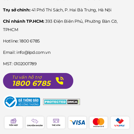
Trụ sở chính:
41 Phố Thi Sách, P. Hai Bà Trưng, Hà Nội
Xem thêm :
Top 5 đồng hồ Seiko dạ quang trẻ trung n
ổi bật tại Galle Watch
Chi nhánh TP.HCM:
393 Điện Biên Phủ, Phường Bàn Cờ,
TPHCM
Xem thêm :
BST đồng hồ Seiko Prospex - Sự chuyên ng
hiệp đỉnh cao
Hotline: 1800 6785
Xem thêm :
Có gì đặc biệt trên mẫu Grand Seiko đắt gi
Email: info@lpd.com.vn
á nhất mọi thời đại?
MST: 0102001789
Xem thêm :
LUKIA - VŨ KHÍ CHINH PHỤC PHÁI ĐẸP TỪ
Tư vấn hỗ trợ
SEIKO
1800 6785