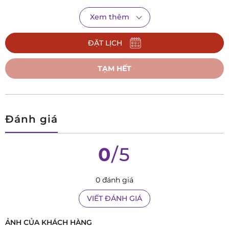
Xem thêm
ĐẶT LỊCH
TẠM HẾT
Đánh giá
Trải qua rất nhiều thăng trầm cũng như thành tựu đáng kể:
ra mắt đồng hồ đeo tay tự động đầu tiên và phát triển đồng
0
/5
hồ điện tử vào năm 1958, giới thiệu đồng hồ Grand Seiko với
độ chính xác cao trở thành một huyền thoại - vượt qua các
0 đánh giá
hãng đồng hồ cao cấp Thuỵ Sĩ cùng thời điểm. Cho đến nay,
Seiko trở thành một thương hiệu toàn cầu với đa dạng các
VIẾT ĐÁNH GIÁ
mẫu mã đồng hồ từ phổ thông cho tới xa xỉ và đắt
ẢNH CỦA KHÁCH HÀNG
đỏ.SRE004K1 là mẫu đồng hồ nữ rất được yêu thích trong bộ