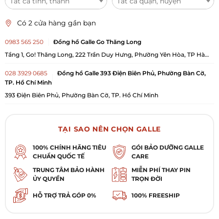
Tất cả tỉnh, thành
Tất cả quận, huyện
Có 2 cửa hàng gần bạn
0983 565 250
Đồng hồ Galle Go Thăng Long
Tầng 1, Go! Thăng Long, 222 Trần Duy Hưng, Phường Yên Hòa, TP Hà
Nội
028 3929 0685
Đồng hồ Galle 393 Điện Biên Phủ, Phường Bàn Cờ,
TP. Hồ Chí Minh
393 Điện Biên Phủ, Phường Bàn Cờ, TP. Hồ Chí Minh
TẠI SAO NÊN CHỌN GALLE
100% CHÍNH HÃNG TIÊU
GÓI BẢO DƯỠNG GALLE
CHUẨN QUỐC TẾ
CARE
TRUNG TÂM BẢO HÀNH
MIỄN PHÍ THAY PIN
ỦY QUYỀN
TRỌN ĐỜI
HỖ TRỢ TRẢ GÓP 0%
100% FREESHIP