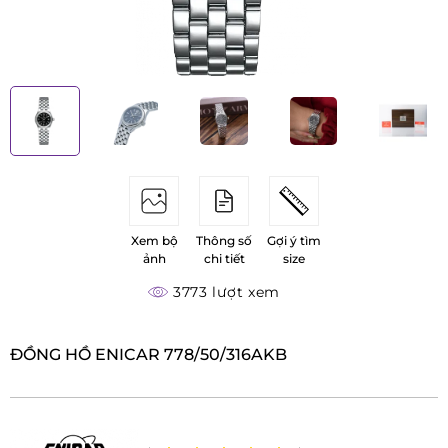
Xem bộ
Thông số
Gợi ý tìm
ảnh
chi tiết
size
3773 lượt xem
ĐỒNG HỒ ENICAR 778/50/316AKB