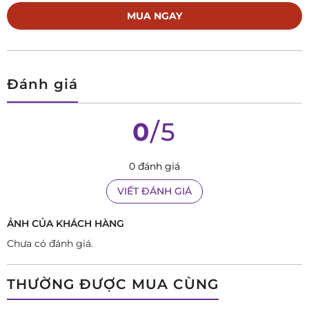
biển cùng đoàn thuyền Mayflower hay được vinh danh là
MUA NGAY
“The watch of Precision” năm 1970. Những mẫu đồng hồ của
Enicar được ưa chuộng trên toàn thế giới nhờ thiết kế đậm
chất cổ điển Thụy Sĩ đi kèm với độ chịu nước cùng khả năng
Đánh giá
vận hành bền bỉ.
0
/5
0 đánh giá
VIẾT ĐÁNH GIÁ
ẢNH CỦA KHÁCH HÀNG
Chưa có đánh giá.
THƯỜNG ĐƯỢC MUA CÙNG