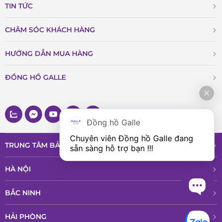
TIN TỨC
CHĂM SÓC KHÁCH HÀNG
HƯỚNG DẪN MUA HÀNG
ĐỒNG HỒ GALLE
Đồng hồ Galle
Chuyên viên Đồng hồ Galle đang 
TRUNG TÂM BẢO HÀNH VÀ DỊCH VỤ
sẵn sàng hỗ trợ bạn !!!
HÀ NỘI
BẮC NINH
HẢI PHÒNG