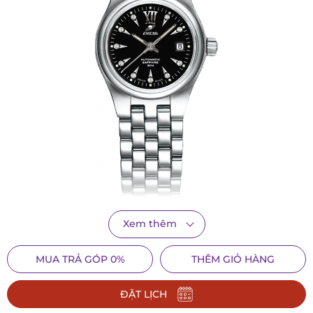
Xem thêm
Lịch sử phát triển của Enicar chứng kiến những mẫu đồng
hồ với chất lượng tuyệt hảo. Trong số đó, có những cột mốc
MUA TRẢ GÓP 0%
THÊM GIỎ HÀNG
đáng chú ý như việc đồng hồ Enicar đồng hành cùng với
đoàn thám hiểm chinh phục đỉnh núi Everest thuộc dãy núi
ĐẶT LỊCH
cao nhất thế giới Himalaya, vượt qua thử thách 50 ngày vượt