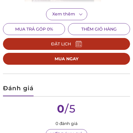
Xem thêm
MUA TRẢ GÓP 0%
THÊM GIỎ HÀNG
ĐẶT LỊCH
MUA NGAY
Đó cũng chính là phương châm của thương hiệu – Romance
in my heart. Với
đồng hồ nữ
, Ernest Borel không chỉ chú
trọng vẻ bề ngoài mà còn rất coi trọng chất lượng. Các chất
Đánh giá
liệu làm đồng hồ Ernest Borel nữ đều là những chất liệu tốt
và phù hợp với tiêu chuẩn đồng hồ Thụy Sỹ như mặt
kính sa
0
/5
pphire chống xước
,
thép không gỉ tiêu chuẩn 316L
,
độ chịu n
ước cao
,…Một số sản phẩm còn được đính những viên kim
0 đánh giá
cương quý lấp lánh và sang trọng khiến người đeo cảm thấy