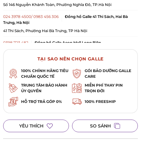
Số 146 Nguyễn Khánh Toàn, Phường Nghĩa Đô, TP.Hà Nội
024 3978 4500/ 0983 456 306
Đồng hồ Galle 41 Thi Sách, Hai Bà
Trưng, Hà Nội
41 Thi Sách, Phường Hai Bà Trưng, TP Hà Nội
0398 723 482
Đồng hồ Galle Aeon Mall Long Biên
Quầy GALLE WATCH, tầng 2, Siêu thị Aeon Mall Long Biên, 27 Cổ Linh,
Phường Long Biên, TP Hà Nội
TẠI SAO NÊN CHỌN GALLE
028 3987 7729
Đồng hồ Galle 102 Quang Trung, Gò Vấp, TP. HCM
100% CHÍNH HÃNG TIÊU
GÓI BẢO DƯỠNG GALLE
102 Quang Trung, Phường Gò Vấp, TP. Hồ Chí Minh
CHUẨN QUỐC TẾ
CARE
TRUNG TÂM BẢO HÀNH
MIỄN PHÍ THAY PIN
ỦY QUYỀN
TRỌN ĐỜI
HỖ TRỢ TRẢ GÓP 0%
100% FREESHIP
YÊU THÍCH
SO SÁNH