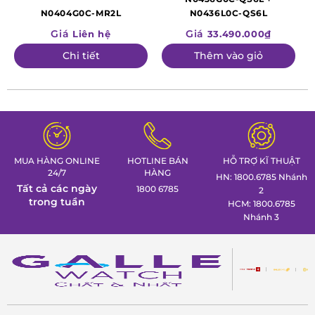
N0404G0C-MR2L
N0436L0C-QS6L
Giá
Giá
Liên hệ
33.490.000₫
Chi tiết
Thêm vào giỏ
MUA HÀNG ONLINE
HOTLINE BÁN
HỖ TRỢ KĨ THUẬT
24/7
HÀNG
HN: 1800.6785 Nhánh
Tất cả các ngày
1800 6785
2
trong tuần
HCM: 1800.6785
Nhánh 3
Để đáp ứng nhu cầu của thị trường và thị hiếu của khách
hàng nữ, Ernest Borel liên tục làm mới mình và cải tiến các