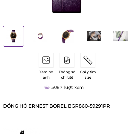
Xem bộ
Thông số
Gợi ý tìm
ảnh
chi tiết
size
5087 lượt xem
ĐỒNG HỒ ERNEST BOREL BGR860-59291PR