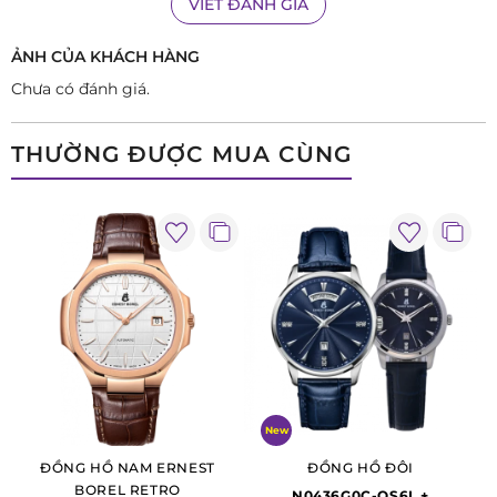
VIẾT ĐÁNH GIÁ
giống như được đeo trên tay một món trang sức đá chứ
không đơn giản chỉ là một cỗ máy thời gian.
ẢNH CỦA KHÁCH HÀNG
Chưa có đánh giá.
THƯỜNG ĐƯỢC MUA CÙNG
New
ĐỒNG HỒ NAM ERNEST
ĐỒNG HỒ ĐÔI
BOREL RETRO
N0436G0C-QS6L +