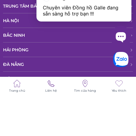
TRUNG TÂM BẢO HÀNH VÀ DỊCH VỤ
Chuyên viên Đồng hồ Galle đang 
sẵn sàng hỗ trợ bạn !!!
HÀ NỘI
BẮC NINH
HẢI PHÒNG
ĐÀ NẴNG
ĐỒNG NAI
Trang chủ
Liên hệ
Tìm cửa hàng
Yêu thích
HỒ CHÍ MINH
© All rights reserved - Bản quyền thuộc về Công ty TNHH Phân phổi sản
phẩm cao cấp LPD