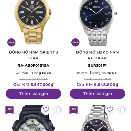
New
New
ĐỒNG HỒ NAM ORIENT 3
ĐỒNG HỒ SEIKO NAM
STAR
REGULAR
RA-AB0F01B19A
SUR301P1
40 mm
Đồng hồ cơ
39 mm
Đồng hồ điện tử
(Mechanical)
(Quartz)
6.030.000₫
6.140.000₫
Giá
Giá
Giá KM
Giá KM
5.547.600₫
5.648.800₫
Thêm vào giỏ
Thêm vào giỏ
-8%
-8%