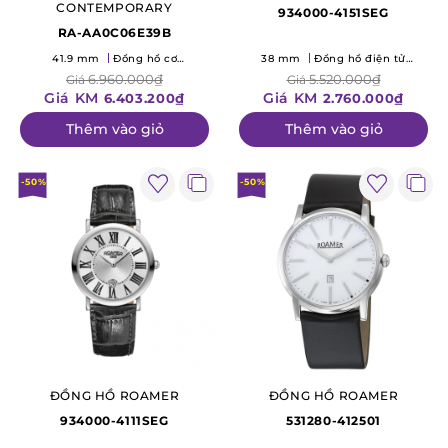
CONTEMPORARY
934000-4151SEG
RA-AA0C06E39B
41.9 mm
Đồng hồ cơ
38 mm
Đồng hồ điện tử
(Mechanical)
(Quartz)
6.960.000₫
5.520.000₫
Giá
Giá
Giá KM
Giá KM
6.403.200₫
2.760.000₫
Thêm vào giỏ
Thêm vào giỏ
-50%
-50%
ĐỒNG HỒ ROAMER
ĐỒNG HỒ ROAMER
934000-4111SEG
531280-412501