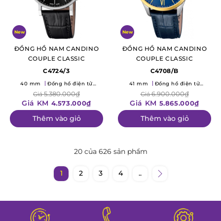
New
New
ĐỒNG HỒ NAM CANDINO
ĐỒNG HỒ NAM CANDINO
COUPLE CLASSIC
COUPLE CLASSIC
C4724/3
C4708/B
40 mm
Đồng hồ điện tử
41 mm
Đồng hồ điện tử
(Quartz)
(Quartz)
5.380.000₫
6.900.000₫
Giá
Giá
Giá KM
Giá KM
4.573.000₫
5.865.000₫
Thêm vào giỏ
Thêm vào giỏ
20 của 626 sản phẩm
1
2
3
4
..