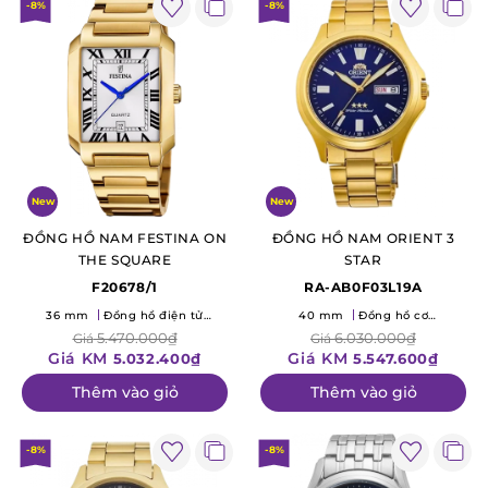
-8%
-8%
New
New
ĐỒNG HỒ NAM FESTINA ON
ĐỒNG HỒ NAM ORIENT 3
THE SQUARE
STAR
F20678/1
RA-AB0F03L19A
36 mm
Đồng hồ điện tử
40 mm
Đồng hồ cơ
(Quartz)
(Mechanical)
5.470.000₫
6.030.000₫
Giá
Giá
Giá KM
Giá KM
5.032.400₫
5.547.600₫
Thêm vào giỏ
Thêm vào giỏ
-8%
-8%