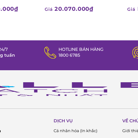
0.000₫
20.070.000₫
Giá
Giá
4/7
HOTLINE BÁN HÀNG
ng tuần
1800 6785
DỊCH VỤ
VỀ CH
Cá nhân hóa (In khắc)
Giới thi
D