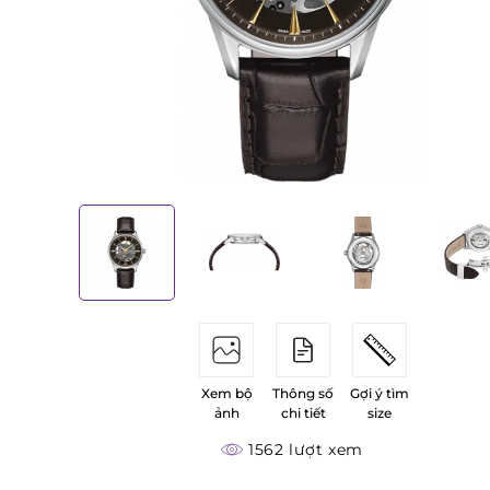
Xem bộ
Thông số
Gợi ý tìm
ảnh
chi tiết
size
1562 lượt xem