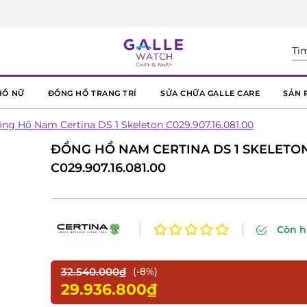
HỒ NỮ
ĐỒNG HỒ TRANG TRÍ
SỬA CHỮA GALLE CARE
SẢN 
ng Hồ Nam Certina DS 1 Skeleton C029.907.16.081.00
ĐỒNG HỒ NAM CERTINA DS 1 SKELETO
C029.907.16.081.00
Còn 
32.540.000₫
(-8%)
29.936.800₫