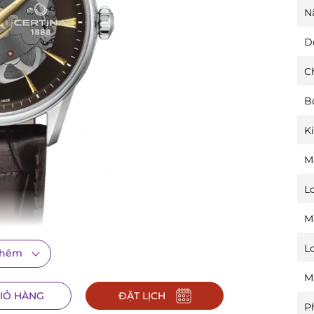
N
D
C
B
K
M
L
M
L
thêm
M
IỎ HÀNG
ĐẶT LỊCH
t của mẫu đồng hồ này chính là thiết kế skeleton, cho
P