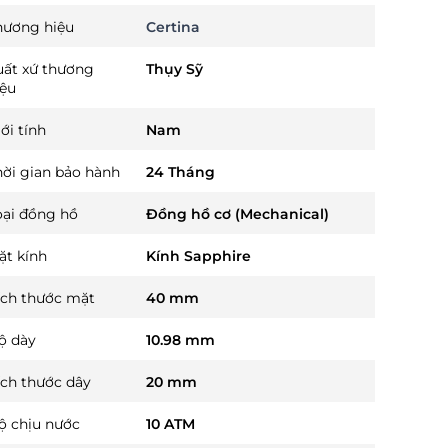
hương hiệu
Certina
uất xứ thương
Thụy Sỹ
iệu
ới tính
Nam
hời gian bảo hành
24 Tháng
oại đồng hồ
Đồng hồ cơ (Mechanical)
ặt kính
Kính Sapphire
ích thước mặt
40 mm
ộ dày
10.98 mm
ích thước dây
20 mm
ộ chịu nước
10 ATM