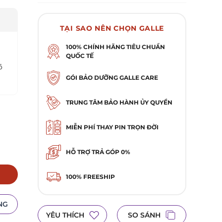
TP.Hà Nội
TẠI SAO NÊN CHỌN GALLE
100% CHÍNH HÃNG TIÊU CHUẨN
QUỐC TẾ
ồ
GÓI BẢO DƯỠNG GALLE CARE
TRUNG TÂM BẢO HÀNH ỦY QUYỀN
MIỄN PHÍ THAY PIN TRỌN ĐỜI
HỖ TRỢ TRẢ GÓP 0%
100% FREESHIP
NG
YÊU THÍCH
SO SÁNH