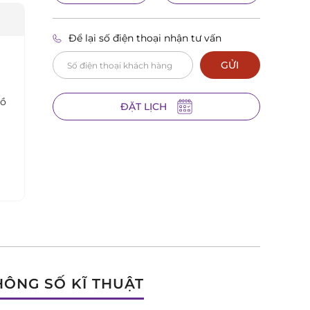
Để lại số điện thoại nhận tư vấn
GỬI
hồ
ĐẶT LỊCH
HÔNG SỐ KĨ THUẬT