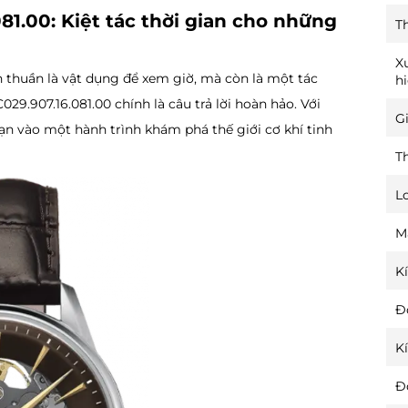
81.00: Kiệt tác thời gian cho những
T
X
thuần là vật dụng để xem giờ, mà còn là một tác
h
29.907.16.081.00 chính là câu trả lời hoàn hảo. Với
Gi
bạn vào một hành trình khám phá thế giới cơ khí tinh
T
L
M
K
Đ
K
Đ