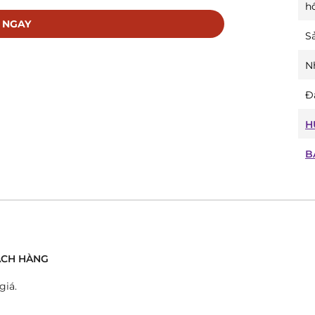
máy tự động bên trong. Mỗi chuyển động của bánh
h
nghệ thuật đầy cuốn hút.
 NGAY
Sả
ệu đồng hồ danh tiếng đến từ Thụy Sĩ, luôn đảm bảo
N
 DS-1 Skeleton được chế tác từ những vật liệu cao
trọng.
Đ
ẻ trung, Certina DS-1 Skeleton phù hợp với nhiều phong
H
h. Đây sẽ là điểm nhấn hoàn hảo cho mọi outfit của
B
hông chỉ là phụ kiện thời trang mà còn là một tài sản
 tốt và thậm chí còn tăng giá theo thời gian.
C029.907.16.081.00
́CH HÀNG
ng chi tiết của bộ máy. Các vạch chỉ giờ và kim được
giá.