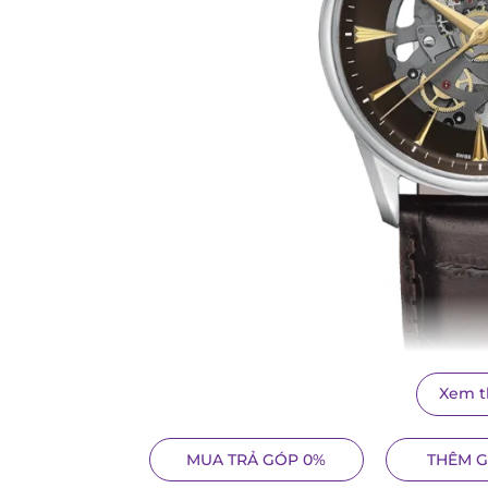
Xem 
Tại sao nên chọn Certina DS-1 Skeleton?
MUA TRẢ GÓP 0%
THÊM G
Thiết kế skeleton mê hoặc: Điểm nhấn nổi bật nhấ