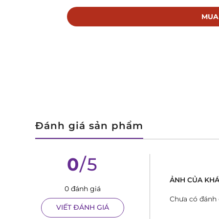
phép bạn chiêm ngưỡng trọn vẹn vẻ đẹp của bộ 
răng, con lắc đều trở thành một màn trình diễn 
MUA
Chất lượng Thụy Sĩ đẳng cấp: Certina, thương hi
chất lượng và độ bền cao cho từng sản phẩm. Mẫu
cấp nhất, mang đến cảm giác chắc chắn và sang 
Phong cách thời thượng: Với thiết kế hiện đại, tr
cách thời trang khác nhau, từ lịch lãm đến cá tín
bạn.
Đánh giá sản phẩm
Giá trị đầu tư: Một chiếc đồng hồ cơ chất lượng k
giá trị. Certina DS-1 Skeleton có khả năng giữ giá
0
/5
Đánh giá chi tiết Certina DS-1 Skeleton 
ẢNH CỦA KHA
Mặt đồng hồ: Thiết kế skeleton tinh xảo, lộ rõ từ
0 đánh giá
Chưa có đánh 
thiết kế đơn giản nhưng không kém phần tinh tế.
VIẾT ĐÁNH GIÁ