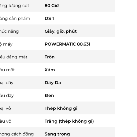
ăng lượng cót
80 Giờ
òng sản phẩm
DS 1
hức năng
Giây, giờ, phút
ộ máy
POWERMATIC 80.631
iểu dáng mặt
Tròn
àu mặt
Xám
oại dây
Dây Da
àu dây
Đen
oại vỏ
Thép không gỉ
àu vỏ
Trắng (thép không gỉ)
hong cách đồng
Sang trọng