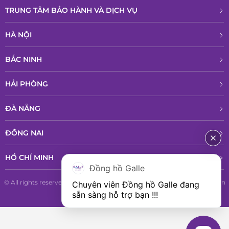
TRUNG TÂM BẢO HÀNH VÀ DỊCH VỤ
HÀ NỘI
BẮC NINH
HẢI PHÒNG
ĐÀ NẴNG
ĐỒNG NAI
HỒ CHÍ MINH
Đồng hồ Galle
© All rights reserved - Bản quyền thuộc về Công ty TNHH Phân phổi sản
Chuyên viên Đồng hồ Galle đang 
phẩm cao cấp LPD
sẵn sàng hỗ trợ bạn !!!