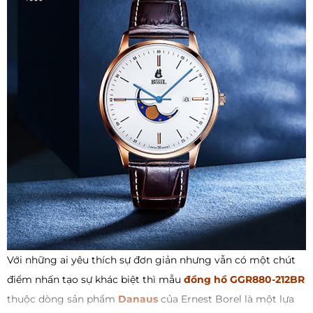
Với những ai yêu thích sự đơn giản nhưng vẫn có một chút
điểm nhấn tạo sự khác biệt thì mẫu
đồng hồ GGR880-212BR
thuộc dòng sản phẩm
Danaus
của Ernest Borel là một lựa