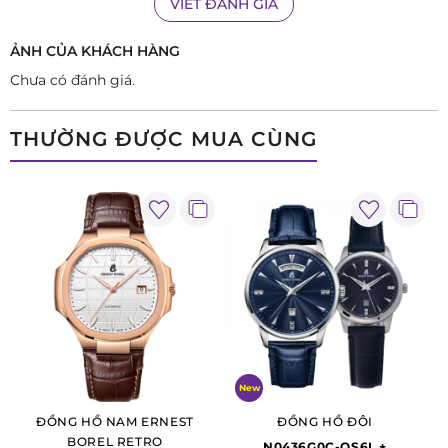
VIẾT ĐÁNH GIÁ
ẢNH CỦA KHÁCH HÀNG
Chưa có đánh giá.
THƯỜNG ĐƯỢC MUA CÙNG
GGR880-212BR có
khả năng chống nước
ở mức 3ATM,
mặt
New
kính sapphire
chống xước.
ĐỒNG HỒ NAM ERNEST
ĐỒNG HỒ ĐÔI
Một chút “phá cách" cho những gì thường nhật, GGR880-
BOREL RETRO
N0436G0C-QS6L +