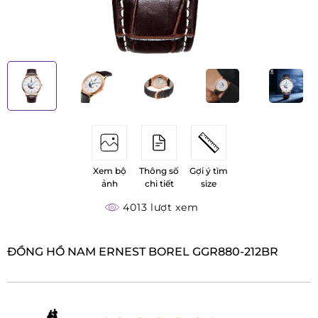
Xem bộ
Thông số
Gợi ý tìm
ảnh
chi tiết
size
4013 lượt xem
ĐỒNG HỒ NAM ERNEST BOREL GGR880-212BR