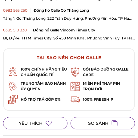
Phường Long Biên, TP Hà Nội
0983 565 250
Đồng hồ Galle Go Thăng Long
Tầng 1, Go! Thăng Long, 222 Trần Duy Hưng, Phường Yên Hòa, TP Hà
Nội
0385 510 330
Đồng hồ Galle Vincom Times City
B1, Đ1/K4, TTTM Times City, Số 458 Minh Khai, Phường Vĩnh Tuy, TP Hà
Nội
028 3929 0685
Đồng hồ Galle 393 Điện Biên Phủ, Phường Bàn Cờ,
TP. Hồ Chí Minh
TẠI SAO NÊN CHỌN GALLE
393 Điện Biên Phủ, Phường Bàn Cờ, TP. Hồ Chí Minh
100% CHÍNH HÃNG TIÊU
GÓI BẢO DƯỠNG GALLE
CHUẨN QUỐC TẾ
CARE
028 3987 7729
Đồng hồ Galle 102 Quang Trung, Gò Vấp, TP. HCM
102 Quang Trung, Phường Gò Vấp, TP. Hồ Chí Minh
TRUNG TÂM BẢO HÀNH
MIỄN PHÍ THAY PIN
ỦY QUYỀN
TRỌN ĐỜI
025 1628 8336
Đồng hồ Galle 1379A Phạm Văn Thuận, Trấn Biên,
HỖ TRỢ TRẢ GÓP 0%
100% FREESHIP
Biên Hòa
1379A Phạm Văn Thuận, Phường Trấn Biên, TP. Biên Hòa, Đồng Nai
YÊU THÍCH
SO SÁNH