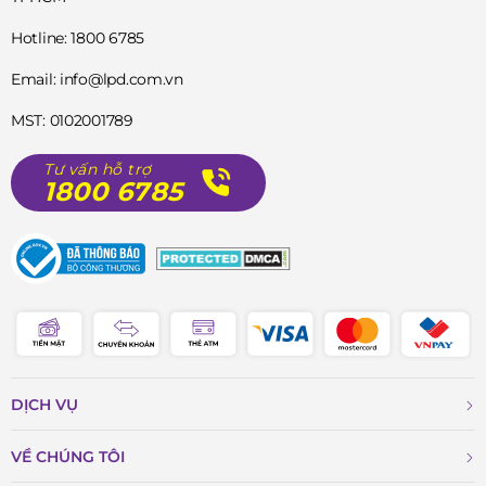
năng chống ăn mòn vượt trội. Dây đeo da màu
Hotline: 1800 6785
nâu mềm mại với kích thước 22 mm không chỉ tạo
cảm giác thoải mái khi đeo mà còn góp phần hoàn
Email: info@lpd.com.vn
thiện vẻ ngoài lịch lãm và cổ điển của chiếc đồng
MST: 0102001789
hồ.
Tư vấn hỗ trợ
Khẳng Định Phong Cách Quý Ông: FC-311S4C4
1800 6785
không chỉ là một công cụ đo thời gian, mà còn là
một tuyên ngôn về phong cách và đẳng cấp của
người sở hữu. Với thiết kế sang trọng và thanh lịch,
chiếc đồng hồ này dễ dàng kết hợp với nhiều loại
trang phục, từ bộ suit lịch lãm nơi công sở đến
trang phục thường ngày đầy phong cách. Nó là
một phụ kiện không thể thiếu, giúp quý ông tự tin
DỊCH VỤ
thể hiện bản lĩnh và gu thẩm mỹ tinh tế của mình.
VỀ CHÚNG TÔI