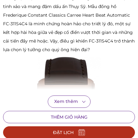
tinh xảo và mang đậm dấu ấn Thụy Sỹ. Mẫu đồng hồ
Frederique Constant Classics Carree Heart Beat Automatic
FC-311S4C4 là minh chứng hoàn hảo cho triết lý đó, một sự
kết hợp hài hòa giữa vẻ đẹp cổ điển vượt thời gian và những
cải tiến đầy mê hoặc. Vậy, điều gì khiến FC-311S4C4 trở thành
lựa chọn lý tưởng cho quý ông hiện đại?
Xem thêm
THÊM GIỎ HÀNG
ĐẶT LỊCH