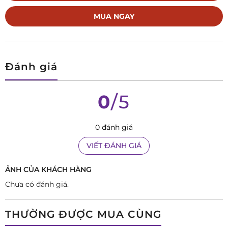
MUA NGAY
Đánh giá
0
/5
05 Lý Do Không Thể Bỏ Qua Frederique
Constant Classics Carree Heart Beat
0 đánh giá
Automatic FC-311S4C4:
VIẾT ĐÁNH GIÁ
Kiệt Tác Thiết Kế Vượt Thời Gian: Giữa vô vàn
những mẫu đồng hồ tròn quen thuộc, FC-311S4C4
ẢNH CỦA KHÁCH HÀNG
nổi bật với mặt số chữ nhật độc đáo, gợi nhớ đến
Chưa có đánh giá.
phong cách Art Deco cổ điển nhưng vẫn toát lên
vẻ hiện đại đầy cuốn hút. Kích thước 30 x 33 mm
THƯỜNG ĐƯỢC MUA CÙNG
vừa vặn, ôm trọn cổ tay quý ông một cách tinh tế,