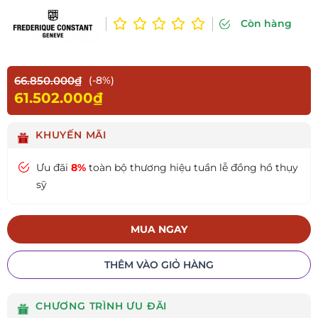
Còn hàng
66.850.000₫
(-8%)
61.502.000₫
KHUYẾN MÃI
Ưu đãi
8%
toàn bộ thương hiệu tuần lễ đồng hồ thụy
sỹ
MUA NGAY
THÊM VÀO GIỎ HÀNG
CHƯƠNG TRÌNH ƯU ĐÃI