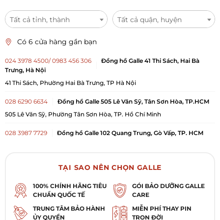
Tất cả tỉnh, thành
Tất cả quận, huyện
Có 6 cửa hàng gần bạn
024 3978 4500/ 0983 456 306
Đồng hồ Galle 41 Thi Sách, Hai Bà
Trưng, Hà Nội
41 Thi Sách, Phường Hai Bà Trưng, TP Hà Nội
028 6290 6634
Đồng hồ Galle 505 Lê Văn Sỹ, Tân Sơn Hòa, TP.HCM
505 Lê Văn Sỹ, Phường Tân Sơn Hòa, TP. Hồ Chí Minh
028 3987 7729
Đồng hồ Galle 102 Quang Trung, Gò Vấp, TP. HCM
102 Quang Trung, Phường Gò Vấp, TP. Hồ Chí Minh
0984 909 675
Đồng hồ Galle 5 Nguyễn Đức Cảnh, Lê Chân, Hải
TẠI SAO NÊN CHỌN GALLE
Phòng
100% CHÍNH HÃNG TIÊU
GÓI BẢO DƯỠNG GALLE
Số 5 Nguyễn Đức Cảnh, Phường Lê Chân, TP Hải Phòng
CHUẨN QUỐC TẾ
CARE
0984 879 016
Đồng hồ Galle Vincom Bắc Ninh
TRUNG TÂM BẢO HÀNH
MIỄN PHÍ THAY PIN
ỦY QUYỀN
TRỌN ĐỜI
L1-K1 TTTM Vincom Plaza Lý Thái Tổ, Phường Kinh Bắc, TP. Bắc Ninh,