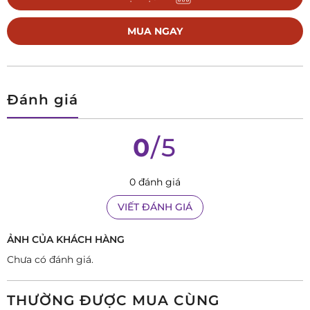
MUA NGAY
Đánh giá
0
/5
0 đánh giá
VIẾT ĐÁNH GIÁ
ẢNH CỦA KHÁCH HÀNG
Chưa có đánh giá.
FC-200LN5S32B nằm trong BST Slimline là một trong
những mẫu đồng hồ gây ấn tượng đối với phái mạnh vì vừa
THƯỜNG ĐƯỢC MUA CÙNG