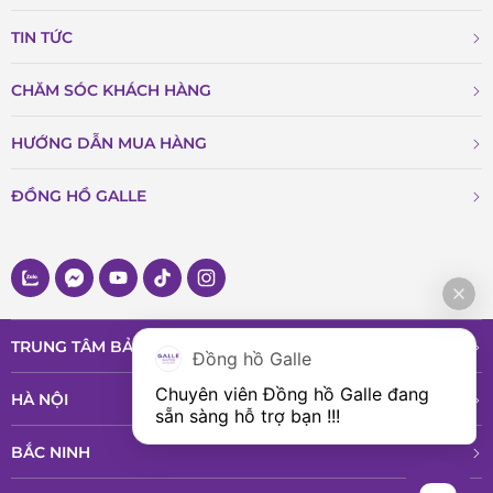
TIN TỨC
CHĂM SÓC KHÁCH HÀNG
HƯỚNG DẪN MUA HÀNG
ĐỒNG HỒ GALLE
TRUNG TÂM BẢO HÀNH VÀ DỊCH VỤ
Đồng hồ Galle
Chuyên viên Đồng hồ Galle đang 
HÀ NỘI
sẵn sàng hỗ trợ bạn !!!
BẮC NINH