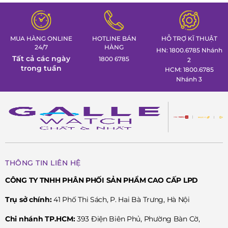
MUA HÀNG ONLINE
HOTLINE BÁN
HỖ TRỢ KĨ THUẬT
24/7
HÀNG
HN: 1800.6785 Nhánh
Tất cả các ngày
1800 6785
2
trong tuần
HCM: 1800.6785
Nhánh 3
Điểm nhấn trên mẫu
FC-200LN5S32B
chính là các chi tiết
kim giờ/phút, mặt số, viền và núm chỉnh mang sắc vàng đặt
trên nền xanh navy vô cùng ấn tượng. Nét cổ điển càng
thêm đặc biệt với sự phối hợp tươi mới này. FC-200LN5S32B
sở hữu bộ máy FC-220 quartz bền bỉ, thời lượng pin lên tới 25
THÔNG TIN LIÊN HỆ
tháng, độ chịu nước 3ATM đủ an toàn trong các hoạt động
hàng ngày.
CÔNG TY TNHH PHÂN PHỐI SẢN PHẨM CAO CẤP LPD
Trụ sở chính:
41 Phố Thi Sách, P. Hai Bà Trưng, Hà Nội
Hãy đến và trải nghiệm FC-200LN1S32B tại các điểm bán của
Chi nhánh TP.HCM:
393 Điện Biên Phủ, Phường Bàn Cờ,
Frederique Constant thuộc hệ thống
Đồng hồ Galle
trên