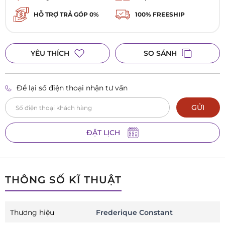
Tỉnh Bắc Ninh
HỖ TRỢ TRẢ GÓP 0%
100% FREESHIP
0984 305 917
Đồng hồ Galle 8 Trần Hưng Đạo, Hải Dương, Hải Phòng
8 Trần Hưng Đạo, Phường Hải Dương, TP Hải Phòng
YÊU THÍCH
SO SÁNH
Để lại số điện thoại nhận tư vấn
GỬI
ĐẶT LỊCH
THÔNG SỐ KĨ THUẬT
Thương hiệu
Frederique Constant