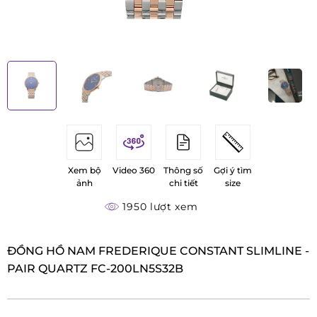
Xem bộ
Video 360
Thông số
Gợi ý tìm
ảnh
chi tiết
size
1950 lượt xem
ĐỒNG HỒ NAM FREDERIQUE CONSTANT SLIMLINE -
PAIR QUARTZ FC-200LN5S32B