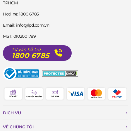
TPHCM
toàn quốc!
Hotline: 1800 6785
Email: info@lpd.com.vn
MST: 0102001789
Tư vấn hỗ trợ
1800 6785
DỊCH VỤ
VỀ CHÚNG TÔI