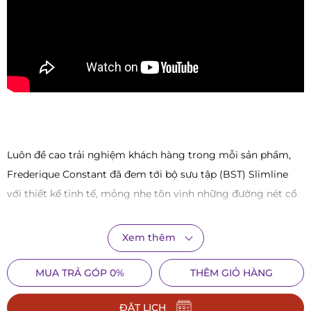
Luôn đề cao trải nghiệm khách hàng trong mỗi sản phẩm,
Frederique Constant đã đem tới bộ sưu tập (BST) Slimline
với thiết kế tinh tế, mỏng nhẹ tôn vinh những đường nét cổ
điển cùng sự bền bỉ trong cỗ máy FC-220 quartz. BST
Slimline nhận được những đánh giá tích cực và thu hút được
Xem thêm
sự quan tâm của giới yêu đồng hồ toàn cầu.
MUA TRẢ GÓP 0%
THÊM GIỎ HÀNG
ĐẶT LỊCH