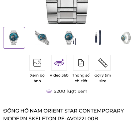
Xem bộ
Video 360
Thông số
Gợi ý tìm
ảnh
chi tiết
size
5200 lượt xem
ĐỒNG HỒ NAM ORIENT STAR CONTEMPORARY
MODERN SKELETON RE-AV0122L00B