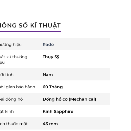
HÔNG SỐ KĨ THUẬT
hương hiệu
Rado
uất xứ thương
Thụy Sỹ
iệu
ới tính
Nam
hời gian bảo hành
60 Tháng
oại đồng hồ
Đồng hồ cơ (Mechanical)
ặt kính
Kính Sapphire
ích thước mặt
43 mm