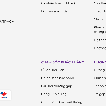
Cá nhân hóa (In khắc)
Giới thi
D
Dịch vụ sửa chữa
Triết lí
Chứng 
Cờ, TPHCM
Khách h
chúng t
Hệ thố
Hoạt độ
CHĂM SÓC KHÁCH HÀNG
HƯỚNG
Ưu đãi hội viên
Hướng 
Chính sách bảo hành
Chính s
Câu hỏi thường gặp
Thanh 
Góp ý - Khiếu nại
Trả góp
Chính sách bảo mật thông