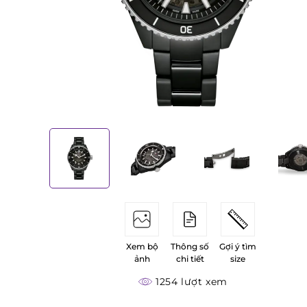
Xem bộ
Thông số
Gợi ý tìm
ảnh
chi tiết
size
1254 lượt xem