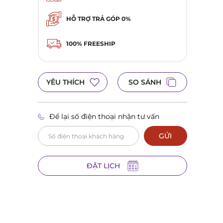
HỖ TRỢ TRẢ GÓP 0%
100% FREESHIP
YÊU THÍCH
SO SÁNH
Để lại số điện thoại nhận tư vấn
GỬI
ĐẶT LỊCH