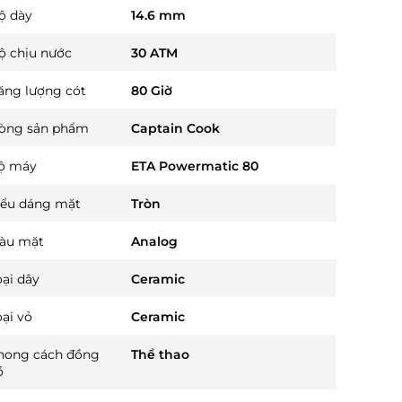
ộ dày
14.6 mm
ộ chịu nước
30 ATM
ăng lượng cót
80 Giờ
òng sản phẩm
Captain Cook
ộ máy
ETA Powermatic 80
iểu dáng mặt
Tròn
àu mặt
Analog
oại dây
Ceramic
oại vỏ
Ceramic
hong cách đồng
Thể thao
ồ