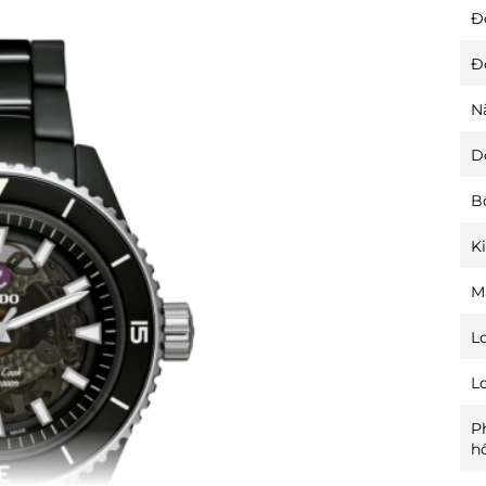
Đ
Đ
N
D
B
K
M
L
L
P
h