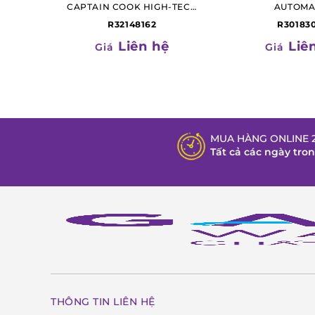
CAPTAIN COOK HIGH-TECH
AUTOMA
CERAMIC SKELETON
R32148162
R30183
Liên hệ
Liê
Giá
Giá
MUA HÀNG ONLINE 2
Tất cả các ngày tro
Để trải nghiệm mẫu đồng hồ cao cấp này, các quý ôn
toàn quốc nhé!
THÔNG TIN LIÊN HỆ