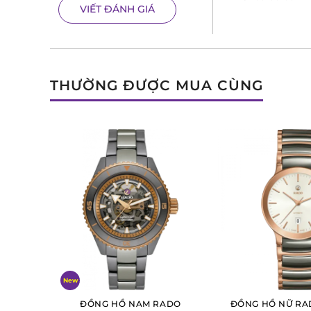
VIẾT ĐÁNH GIÁ
sapphire
với lớp phủ chống phản chiếu được trang b
đồng hồ. Mức chịu nước của cỗ máy này lên tới 300m
toàn tự tin về cỗ máy của mình, kể cả khi tham gia c
THƯỜNG ĐƯỢC MUA CÙNG
New
ĐỒNG HỒ NAM RADO
ĐỒNG HỒ NỮ RA