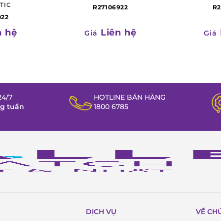
TIC
R27106922
R2
022
n hệ
Liên hệ
Giá
Giá
4/7
HOTLINE BÁN HÀNG
ng tuần
1800 6785
g có thể tới với các điểm bán của
Galle Watch
trên
DỊCH VỤ
VỀ CH