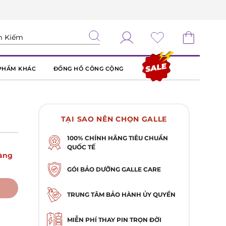
PHẨM KHÁC
ĐỒNG HỒ CÔNG CỘNG
TẠI SAO NÊN CHỌN GALLE
100% CHÍNH HÃNG TIÊU CHUẨN
QUỐC TẾ
àng
GÓI BẢO DƯỠNG GALLE CARE
TRUNG TÂM BẢO HÀNH ỦY QUYỀN
MIỄN PHÍ THAY PIN TRỌN ĐỜI