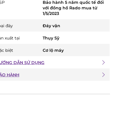
SP
Bảo hành 5 năm quốc tế đối
với đồng hồ Rado mua từ
1/5/2023
oại đáy
Đáy vặn
n xuất tại
Thụy Sỹ
ặc biệt
Cơ lộ máy
ƯỚNG DẪN SỬ DỤNG
ẢO HÀNH