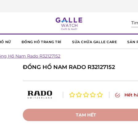
HỒ NỮ
ĐỒNG HỒ TRANG TRÍ
SỬA CHỮA GALLE CARE
SẢN 
ng Hồ Nam Rado R32127152
ĐỒNG HỒ NAM RADO R32127152
Hết h
TẠM HẾT