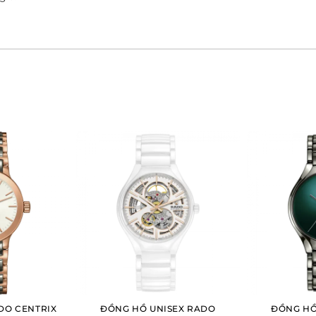
ị bảo vệ cả mặt số đường kính 43mm và nắp đáy của
, thế nên chủ nhân của
đồng hồ nam
có thể hoàn
ác hoạt động thể thao dưới nước.
DO CENTRIX
ĐỒNG HỒ UNISEX RADO
ĐỒNG HỒ