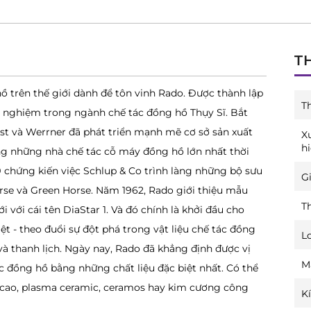
T
hồ trên thế giới dành để tôn vinh Rado. Được thành lập
T
 nghiệm trong ngành chế tác đồng hồ Thụy Sĩ. Bắt
rnst và Werrner đã phát triển mạnh mẽ cơ sở sản xuất
X
h
ng những nhà chế tác cỗ máy đồng hồ lớn nhất thời
 chứng kiến việc Schlup & Co trình làng những bộ sưu
Gi
orse và Green Horse. Năm 1962, Rado giới thiệu mẫu
T
 với cái tên DiaStar 1. Và đó chính là khởi đầu cho
ệt - theo đuổi sự đột phá trong vật liệu chế tác đồng
L
à thanh lịch. Ngày nay, Rado đã khẳng định được vị
M
c đồng hồ bằng những chất liệu đặc biệt nhất. Có thể
ệ cao, plasma ceramic, ceramos hay kim cương công
K