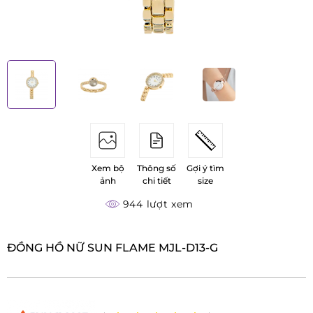
Xem bộ
Thông số
Gợi ý tìm
ảnh
chi tiết
size
944 lượt xem
ĐỒNG HỒ NỮ SUN FLAME MJL-D13-G