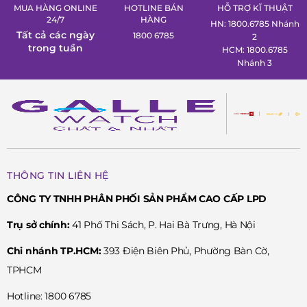
MUA HÀNG ONLINE
HOTLINE BÁN
HỖ TRỢ KĨ THUẬT
24/7
HÀNG
HN: 1800.6785 Nhánh
Tất cả các ngày
1800 6785
2
trong tuần
HCM: 1800.6785
Nhánh 3
THÔNG TIN LIÊN HỆ
CÔNG TY TNHH PHÂN PHỐI SẢN PHẨM CAO CẤP LPD
Trụ sở chính:
41 Phố Thi Sách, P. Hai Bà Trưng, Hà Nội
Chi nhánh TP.HCM:
393 Điện Biên Phủ, Phường Bàn Cờ,
TPHCM
Hotline: 1800 6785