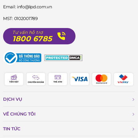
Email: info@lpd.com.vn
MST: 0102001789
Tư vấn hỗ trợ
1800 6785
DỊCH VỤ
VỀ CHÚNG TÔI
TIN TỨC