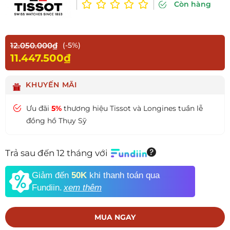
Còn hàng
12.050.000₫
(-5%)
11.447.500₫
KHUYẾN MÃI
Ưu đãi
5%
thương hiệu Tissot và Longines tuần lễ
đồng hồ Thụy Sỹ
Trả sau đến 12 tháng với
Giảm đến
50K
khi thanh toán qua
Fundiin.
xem thêm
MUA NGAY