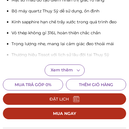
Mặt số màu đỏ tạo điểm nhấn thị giác rõ ràng
Bộ máy quartz Thụy Sỹ dễ sử dụng, ổn định
Kính sapphire hạn chế trầy xước trong quá trình đeo
Vỏ thép không gỉ 316L hoàn thiện chắc chắn
Trọng lượng nhẹ, mang lại cảm giác đeo thoải mái
Thương hiệu Tissot với lịch sử lâu đời tại Thụy Sỹ
Đánh giá chi tiết đồng hồ nữ Tissot SRV
Xem thêm
T160.110.16.423.00
MUA TRẢ GÓP 0%
THÊM GIỎ HÀNG
Thiết kế mặt số chữ nhật – tỷ lệ nhỏ, dễ đeo
Tissot SRV T160.110.16.423.00 sử dụng kiểu dáng mặt chữ
ĐẶT LỊCH
nhật với kích thước 30mm x 21.8mm. Đây là thông số được
MUA NGAY
tối ưu cho cổ tay nữ, đặc biệt phù hợp với những người ưu
tiên sự gọn gàng và nhẹ nhàng khi đeo đồng hồ trong thời