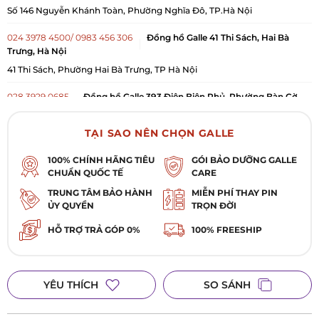
Số 146 Nguyễn Khánh Toàn, Phường Nghĩa Đô, TP.Hà Nội
024 3978 4500/ 0983 456 306
Đồng hồ Galle 41 Thi Sách, Hai Bà
Trưng, Hà Nội
41 Thi Sách, Phường Hai Bà Trưng, TP Hà Nội
028 3929 0685
Đồng hồ Galle 393 Điện Biên Phủ, Phường Bàn Cờ,
TP. Hồ Chí Minh
393 Điện Biên Phủ, Phường Bàn Cờ, TP. Hồ Chí Minh
TẠI SAO NÊN CHỌN GALLE
0984 909 675
Đồng hồ Galle 5 Nguyễn Đức Cảnh, Lê Chân, Hải
100% CHÍNH HÃNG TIÊU
GÓI BẢO DƯỠNG GALLE
Phòng
CHUẨN QUỐC TẾ
CARE
Số 5 Nguyễn Đức Cảnh, Phường Lê Chân, TP Hải Phòng
TRUNG TÂM BẢO HÀNH
MIỄN PHÍ THAY PIN
ỦY QUYỀN
TRỌN ĐỜI
0984 879 016
Đồng hồ Galle Vincom Bắc Ninh
HỖ TRỢ TRẢ GÓP 0%
100% FREESHIP
L1-K1 TTTM Vincom Plaza Lý Thái Tổ, Phường Kinh Bắc, TP. Bắc Ninh,
Tỉnh Bắc Ninh
YÊU THÍCH
SO SÁNH