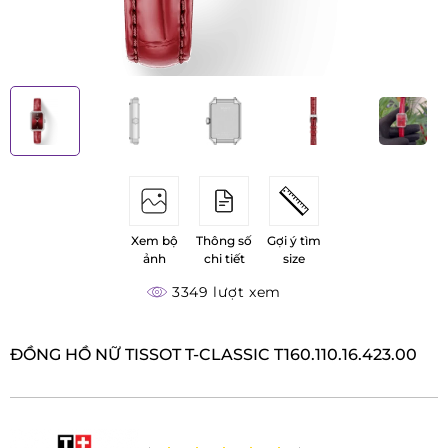
Xem bộ
Thông số
Gợi ý tìm
ảnh
chi tiết
size
3349 lượt xem
ĐỒNG HỒ NỮ TISSOT T-CLASSIC T160.110.16.423.00