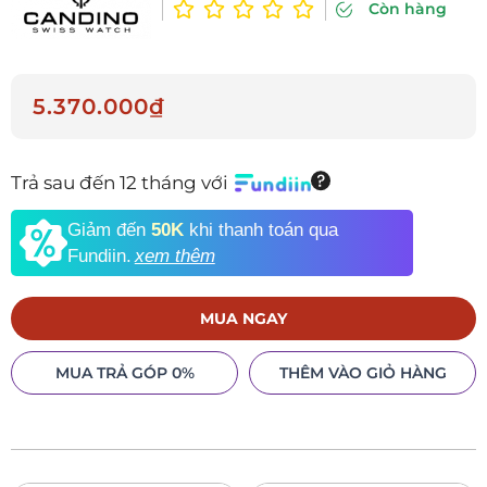
Còn hàng
5.370.000₫
Trả sau đến 12 tháng với
Giảm đến
50K
khi thanh toán qua
Fundiin.
xem thêm
MUA NGAY
MUA TRẢ GÓP 0%
THÊM VÀO GIỎ HÀNG