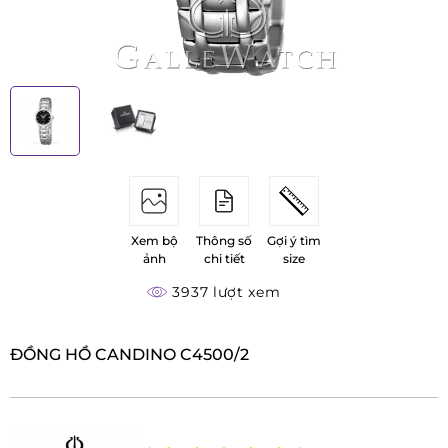
Xem bộ
Thông số
Gợi ý tìm
ảnh
chi tiết
size
3937 lượt xem
ĐỒNG HỒ CANDINO C4500/2