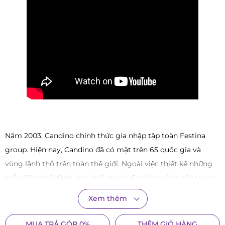
Năm 2003, Candino chính thức gia nhập tập toàn Festina
group. Hiện nay, Candino đã có mặt trên 65 quốc gia và
vùng lãnh thổ trên toàn thế giới. Ngoài việc thiết kế những
mẫu đồng hồ dành cho phái mạnh, Candino cũng tập trung
cho ra những sản phẩm dành cho quý cô. Hiểu được tâm lý
Xem thêm
phái đẹp, Candino đã không ngừng tìm tòi và sáng tạo để
những chiếc đồng hồ không chỉ đơn thuần là một công cụ
MUA TRẢ GÓP 0%
THÊM GIỎ HÀNG