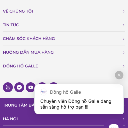
VỀ CHÚNG TÔI
TIN TỨC
CHĂM SÓC KHÁCH HÀNG
HƯỚNG DẪN MUA HÀNG
ĐỒNG HỒ GALLE
Đồng hồ Galle
Chuyên viên Đồng hồ Galle đang 
TRUNG TÂM BẢO HÀNH VÀ DỊCH VỤ
sẵn sàng hỗ trợ bạn !!!
HÀ NỘI