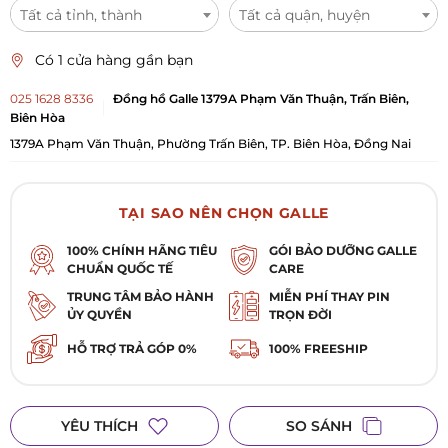
Tất cả tỉnh, thành
Tất cả quận, huyện
Có 1 cửa hàng gần bạn
025 1628 8336
Đồng hồ Galle 1379A Phạm Văn Thuận, Trấn Biên,
Biên Hòa
1379A Phạm Văn Thuận, Phường Trấn Biên, TP. Biên Hòa, Đồng Nai
TẠI SAO NÊN CHỌN GALLE
100% CHÍNH HÃNG TIÊU
GÓI BẢO DƯỠNG GALLE
CHUẨN QUỐC TẾ
CARE
TRUNG TÂM BẢO HÀNH
MIỄN PHÍ THAY PIN
ỦY QUYỀN
TRỌN ĐỜI
HỖ TRỢ TRẢ GÓP 0%
100% FREESHIP
YÊU THÍCH
SO SÁNH