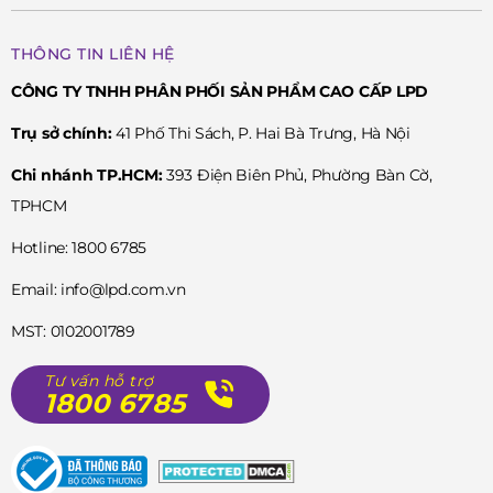
THÔNG TIN LIÊN HỆ
CÔNG TY TNHH PHÂN PHỐI SẢN PHẨM CAO CẤP LPD
Trụ sở chính:
41 Phố Thi Sách, P. Hai Bà Trưng, Hà Nội
Với ngoại hình ấn tượng của mình, Orient Multi Year
Chi nhánh TP.HCM:
393 Điện Biên Phủ, Phường Bàn Cờ,
Calendar RA-BA0003L10B xứng đáng là món phụ kiện không
TPHCM
thể thiếu của các quý ông. Đến ngay cửa hàng
Đồng hồ Gall
e
gần nhất để không bỏ lỡ siêu phẩm này nhé!
Hotline: 1800 6785
Email: info@lpd.com.vn
MST: 0102001789
Tư vấn hỗ trợ
1800 6785