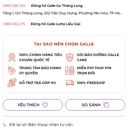
0983 565 250
Đồng hồ Galle Go Thăng Long
Tầng 1, Go! Thăng Long, 222 Trần Duy Hưng, Phường Yên Hòa, TP Hà
Nội
0983 692 275
Đồng hồ Galle Lotte Liễu Giai
54 Liễu Giai, Phường Giảng Võ, TP Hà Nội
0358 370 330
Đồng hồ Galle Vincom Royal City
TẠI SAO NÊN CHỌN GALLE
Gian hàng B1-R5-K12, tầng B1 của TTTM Vincom, Tòa nhà Vincom Mega
Mall Royal City, 72A Nguyễn Trãi, Phường Khương Đình, TP Hà Nội
100% CHÍNH HÃNG TIÊU
GÓI BẢO DƯỠNG GALLE
CHUẨN QUỐC TẾ
CARE
TRUNG TÂM BẢO HÀNH
MIỄN PHÍ THAY PIN
ỦY QUYỀN
TRỌN ĐỜI
HỖ TRỢ TRẢ GÓP 0%
100% FREESHIP
YÊU THÍCH
SO SÁNH
Để lại số điện thoại nhận tư vấn