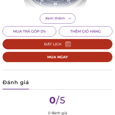
Xem thêm
MUA TRẢ GÓP 0%
THÊM GIỎ HÀNG
ĐẶT LỊCH
Đồng hồ Nam Orient Contemporary RA-BA0003L10B.
Orient có 2 dòng sản phẩm chính là Orient dành cho phân
MUA NGAY
khúc tầm trung và Orient Star dành cho phân khúc sản
phẩm cao cấp. Nếu những chiếc Orient Star có giá từ 12 triệu
đến hơn 50 triệu thì dòng Orient thường lại mang tới những
Đánh giá
cỗ máy thời gian tốt và đẹp nhất trong tầm giá dưới 10 triệu
đồng. Với số lượng hàng trăm thiết kế khác nhau và cập nhật
0
/5
mẫu mới hàng năm, Orient phù hợp và đáp ứng nhu cầu của
rất nhiều đối tượng người dùng.
0 đánh giá