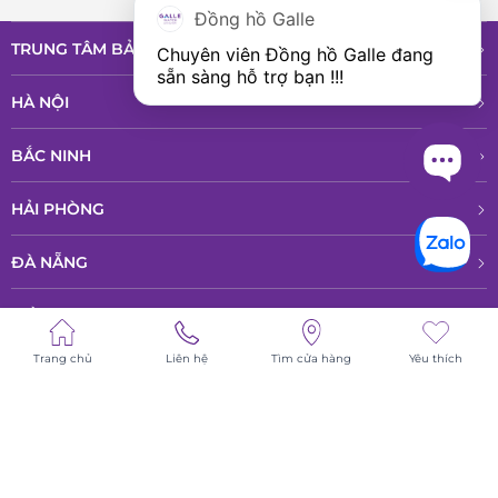
Đồng hồ Galle
TRUNG TÂM BẢO HÀNH VÀ DỊCH VỤ
Chuyên viên Đồng hồ Galle đang 
sẵn sàng hỗ trợ bạn !!!
HÀ NỘI
BẮC NINH
HẢI PHÒNG
ĐÀ NẴNG
ĐỒNG NAI
Trang chủ
Liên hệ
Tìm cửa hàng
Yêu thích
HỒ CHÍ MINH
© All rights reserved - Bản quyền thuộc về Công ty TNHH Phân phổi sản
phẩm cao cấp LPD