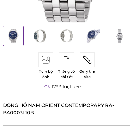
Xem bộ
Thông số
Gợi ý tìm
ảnh
chi tiết
size
1793 lượt xem
ĐỒNG HỒ NAM ORIENT CONTEMPORARY RA-
BA0003L10B