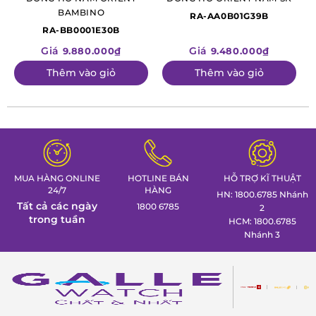
hacking stop. Đường kính mặt số của đồng hồ khá lớn, ở
BAMBINO
RA-AA0B01G39B
mức
43,5mm
, được bảo vệ bởi kính cứng. Bộ vỏ và dây đeo
RA-BB0001E30B
trắng bạc được làm từ chất liệu thép không gỉ cùng
khả
Giá
Giá
9.880.000₫
9.480.000₫
năng
chịu nước
5 ATM, mang lại sự an toàn khi sử dụng
Thêm vào giỏ
Thêm vào giỏ
thường ngày.
MUA HÀNG ONLINE
HOTLINE BÁN
HỖ TRỢ KĨ THUẬT
24/7
HÀNG
HN: 1800.6785 Nhánh
Tất cả các ngày
1800 6785
2
trong tuần
HCM: 1800.6785
Nhánh 3