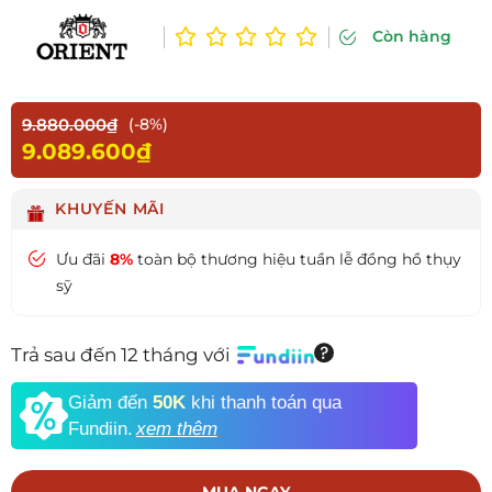
Còn hàng
9.880.000₫
(-8%)
9.089.600₫
KHUYẾN MÃI
Ưu đãi
8%
toàn bộ thương hiệu tuần lễ đồng hồ thụy
sỹ
Trả sau đến 12 tháng với
Giảm đến
50K
khi thanh toán qua
Fundiin.
xem thêm