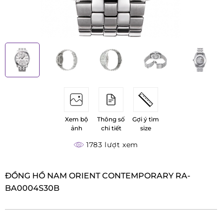
Xem bộ
Thông số
Gợi ý tìm
ảnh
chi tiết
size
1783 lượt xem
ĐỒNG HỒ NAM ORIENT CONTEMPORARY RA-
BA0004S30B