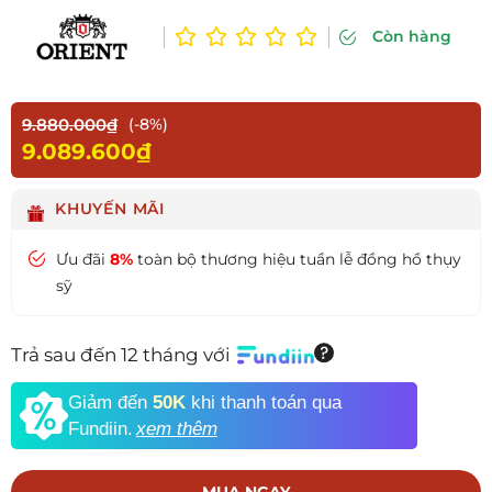
Còn hàng
9.880.000₫
(-8%)
9.089.600₫
KHUYẾN MÃI
Ưu đãi
8%
toàn bộ thương hiệu tuần lễ đồng hồ thụy
sỹ
Trả sau đến 12 tháng với
Giảm đến
50K
khi thanh toán qua
Fundiin.
xem thêm