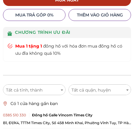
MUA NGAY
MUA TRẢ GÓP 0%
THÊM VÀO GIỎ HÀNG
CHƯƠNG TRÌNH ƯU ĐÃI
Mua 1 tặng 1
đồng hồ với hóa đơn mua đồng hồ có
ưu đĩa không quá 10%
Tất cả tỉnh, thành
Tất cả quận, huyện
Có 1 cửa hàng gần bạn
0385 510 330
Đồng hồ Galle Vincom Times City
B1, Đ1/K4, TTTM Times City, Số 458 Minh Khai, Phường Vĩnh Tuy, TP Hà
Nội