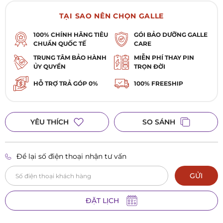
TẠI SAO NÊN CHỌN GALLE
100% CHÍNH HÃNG TIÊU
GÓI BẢO DƯỠNG GALLE
CHUẨN QUỐC TẾ
CARE
TRUNG TÂM BẢO HÀNH
MIỄN PHÍ THAY PIN
ỦY QUYỀN
TRỌN ĐỜI
HỖ TRỢ TRẢ GÓP 0%
100% FREESHIP
YÊU THÍCH
SO SÁNH
Để lại số điện thoại nhận tư vấn
GỬI
ĐẶT LỊCH