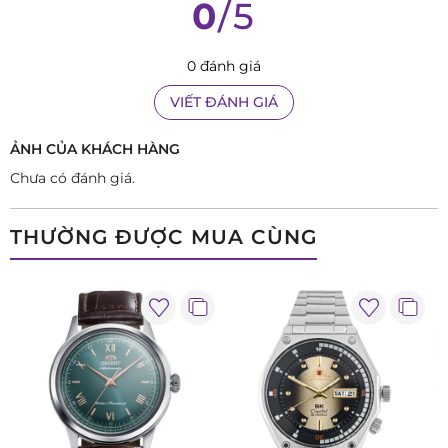
0
/5
0 đánh giá
VIẾT ĐÁNH GIÁ
ẢNH CỦA KHÁCH HÀNG
Chưa có đánh giá.
THƯỜNG ĐƯỢC MUA CÙNG
Ngoại diện lịch lãm và tinh tế
Orient RA-BA0004S30B sở hữu một mặt số màu trắng tinh