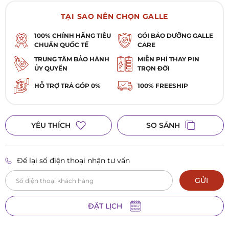
TẠI SAO NÊN CHỌN GALLE
100% CHÍNH HÃNG TIÊU
GÓI BẢO DƯỠNG GALLE
CHUẨN QUỐC TẾ
CARE
TRUNG TÂM BẢO HÀNH
MIỄN PHÍ THAY PIN
ỦY QUYỀN
TRỌN ĐỜI
HỖ TRỢ TRẢ GÓP 0%
100% FREESHIP
YÊU THÍCH
SO SÁNH
Để lại số điện thoại nhận tư vấn
GỬI
ĐẶT LỊCH