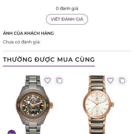
0 đánh giá
VIẾT ĐÁNH GIÁ
ẢNH CỦA KHÁCH HÀNG
Chưa có đánh giá.
THƯỜNG ĐƯỢC MUA CÙNG
Thiết kế vỏ ngoài đồng hồ với lớp mạ two-tone vô cùng tinh
tế. Hai chất liệu
thép không gỉ 316L
mạ vàng PVD kết hợp
cùng màu đen bóng bẩy của gốm công nghệ cao (Ceramic)
đan xen với nhau tạo ra một tổng thể hài hòa và bắt mắt. Trái
tim đồng hồ R20789752 là bộ máy điện tử Calibre 153 vô
cùng bền bỉ và chính xác. Ngoài chức năng cơ bản giờ, phút
New