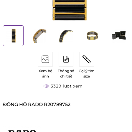
Xem bộ
Thông số
Gợi ý tìm
ảnh
chi tiết
size
3329 lượt xem
ĐỒNG HỒ RADO R20789752