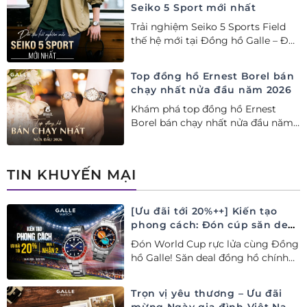
Seiko 5 Sport mới nhất
Trải nghiệm Seiko 5 Sports Field
thế hệ mới tại Đồng hồ Galle – Đại
lý Ủy quyền Cao cấp Seiko chính
hãng tại Việt Nam.
Top đồng hồ Ernest Borel bán
chạy nhất nửa đầu năm 2026
Khám phá top đồng hồ Ernest
Borel bán chạy nhất nửa đầu năm
2026 tại Đồng hồ Galle. Tuyệt tác
Thụy Sỹ xa xỉ, nâng tầm phong
cách thượng lưu và tinh tế.
TIN KHUYẾN MẠI
[Ưu đãi tới 20%++] Kiến tạo
phong cách: Đón cúp săn deal
– Siêu ưu đãi đồng hành cùng
Đón World Cup rực lửa cùng Đồng
World Cup
hồ Galle! Săn deal đồng hồ chính
hãng ưu đãi tới 20%++ và nhận
ngay combo quà tặng độc quyền!
Trọn vị yêu thương – Ưu đãi
mừng Ngày gia đình Việt Nam