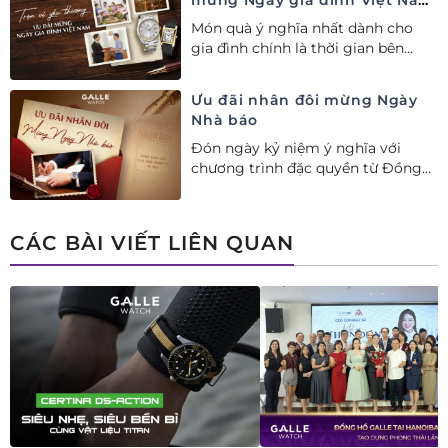
28/06
Món quà ý nghĩa nhất dành cho
gia đình chính là thời gian bên
nhau. Ưu đãi tới 20%++ cùng đặc
quyền mua 01 tặng 01 mừng Ngày
Ưu đãi nhân đôi mừng Ngày
Gia đình Việt Nam.
Nhà báo
Đón ngày kỷ niệm ý nghĩa với
chương trình đặc quyền từ Đồng
hồ Galle: Ưu đãi tới 20%++, nhận
ngay deal hời Mua 01 tặng 01.
CÁC BÀI VIẾT LIÊN QUAN