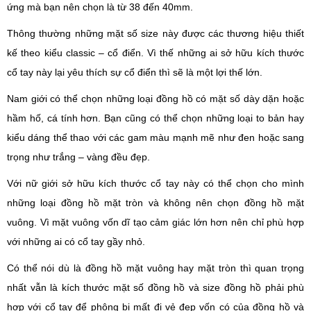
ứng mà bạn nên chọn là từ 38 đến 40mm.
Thông thường những mặt số size này được các thương hiệu thiết
kế theo kiểu classic – cổ điển. Vì thế những ai sở hữu kích thước
cổ tay này lại yêu thích sự cổ điển thì sẽ là một lợi thế lớn.
Nam giới có thể chọn những loại đồng hồ có mặt số dày dặn hoặc
hầm hố, cá tính hơn. Bạn cũng có thể chọn những loại to bản hay
kiểu dáng thể thao với các gam màu mạnh mẽ như đen hoặc sang
trọng như trắng – vàng đều đẹp.
Với nữ giới sở hữu kích thước cổ tay này có thể chọn cho mình
những loại đồng hồ mặt tròn và không nên chọn đồng hồ mặt
vuông. Vì mặt vuông vốn dĩ tạo cảm giác lớn hơn nên chỉ phù hợp
với những ai có cổ tay gầy nhỏ.
Có thể nói dù là đồng hồ mặt vuông hay mặt tròn thì quan trọng
nhất vẫn là kích thước mặt số đồng hồ và size đồng hồ phải phù
hợp với cổ tay để phông bị mất đi vẻ đẹp vốn có của đồng hồ và