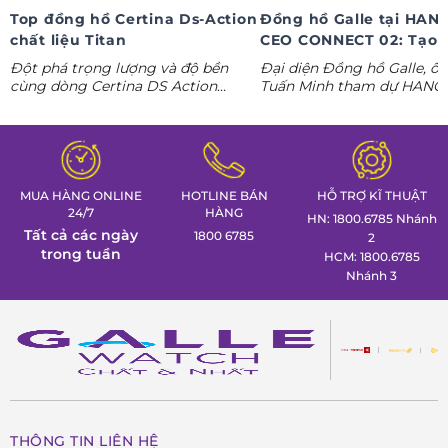
Top đồng hồ Certina Ds-Action
Đồng hồ Galle tại HAN
chất liệu Titan
CEO CONNECT 02: Tạo 
phong thái lãnh đạo kỷ
Đột phá trọng lượng và độ bền
Đại diện Đồng hồ Galle, ô
nguyên AI
cùng dòng Certina DS Action
Tuấn Minh tham dự HANO
Titanium. Khám phá ngay các tuyệt
CONNECT 02, mang đến k
tác thể thao cá tính nhất trong
gian trưng bày đồng hồ ca
Tuần lễ đồng hồ Thụy Sỹ cùng
định hình phong thái lãnh 
Đồng hồ Galle!
MUA HÀNG ONLINE
HOTLINE BÁN
HỖ TRỢ KĨ THUẬT
24/7
HÀNG
HN: 1800.6785 Nhánh
Tất cả các ngày
1800 6785
2
trong tuần
HCM: 1800.6785
Nhánh 3
THÔNG TIN LIÊN HỆ