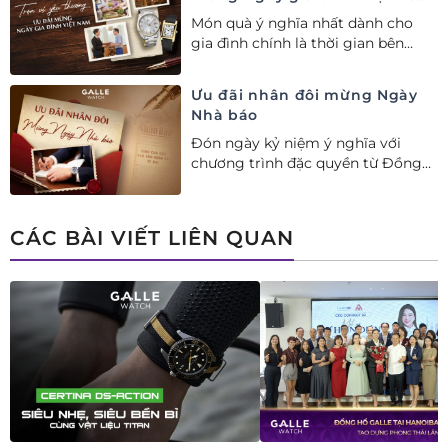
28/06
Món quà ý nghĩa nhất dành cho
gia đình chính là thời gian bên
nhau. Ưu đãi tới 20%++ cùng đặc
quyền mua 01 tặng 01 mừng Ngày
Ưu đãi nhân đôi mừng Ngày
Gia đình Việt Nam.
Nhà báo
Đón ngày kỷ niệm ý nghĩa với
chương trình đặc quyền từ Đồng
hồ Galle: Ưu đãi tới 20%++, nhận
ngay deal hời Mua 01 tặng 01.
CÁC BÀI VIẾT LIÊN QUAN