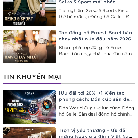
Seiko 5 Sport mới nhất
Trải nghiệm Seiko 5 Sports Field
thế hệ mới tại Đồng hồ Galle – Đại
lý Ủy quyền Cao cấp Seiko chính
hãng tại Việt Nam.
Top đồng hồ Ernest Borel bán
chạy nhất nửa đầu năm 2026
Khám phá top đồng hồ Ernest
Borel bán chạy nhất nửa đầu năm
2026 tại Đồng hồ Galle. Tuyệt tác
Thụy Sỹ xa xỉ, nâng tầm phong
cách thượng lưu và tinh tế.
TIN KHUYẾN MẠI
[Ưu đãi tới 20%++] Kiến tạo
phong cách: Đón cúp săn deal
– Siêu ưu đãi đồng hành cùng
Đón World Cup rực lửa cùng Đồng
World Cup
hồ Galle! Săn deal đồng hồ chính
hãng ưu đãi tới 20%++ và nhận
ngay combo quà tặng độc quyền!
Trọn vị yêu thương – Ưu đãi
mừng Ngày gia đình Việt Nam