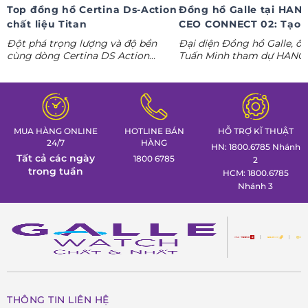
Top đồng hồ Certina Ds-Action
Đồng hồ Galle tại HAN
chất liệu Titan
CEO CONNECT 02: Tạo 
phong thái lãnh đạo kỷ
Đột phá trọng lượng và độ bền
Đại diện Đồng hồ Galle, ô
nguyên AI
cùng dòng Certina DS Action
Tuấn Minh tham dự HANO
Titanium. Khám phá ngay các tuyệt
CONNECT 02, mang đến k
tác thể thao cá tính nhất trong
gian trưng bày đồng hồ ca
Tuần lễ đồng hồ Thụy Sỹ cùng
định hình phong thái lãnh 
Đồng hồ Galle!
MUA HÀNG ONLINE
HOTLINE BÁN
HỖ TRỢ KĨ THUẬT
24/7
HÀNG
HN: 1800.6785 Nhánh
Tất cả các ngày
1800 6785
2
trong tuần
HCM: 1800.6785
Nhánh 3
THÔNG TIN LIÊN HỆ