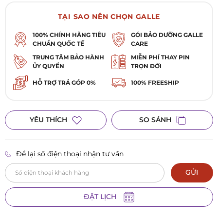
TẠI SAO NÊN CHỌN GALLE
100% CHÍNH HÃNG TIÊU
GÓI BẢO DƯỠNG GALLE
CHUẨN QUỐC TẾ
CARE
TRUNG TÂM BẢO HÀNH
MIỄN PHÍ THAY PIN
ỦY QUYỀN
TRỌN ĐỜI
HỖ TRỢ TRẢ GÓP 0%
100% FREESHIP
YÊU THÍCH
SO SÁNH
Để lại số điện thoại nhận tư vấn
GỬI
ĐẶT LỊCH