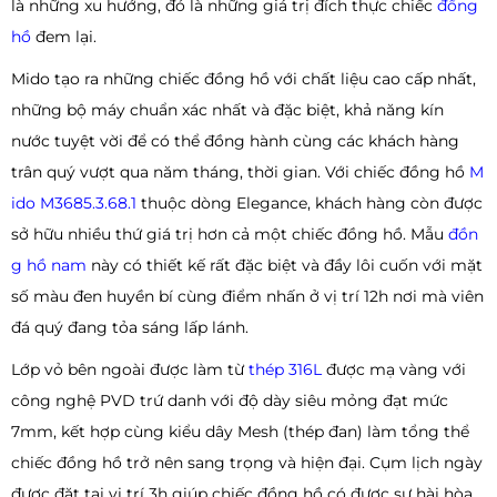
là những xu hướng, đó là những giá trị đích thực chiếc
đồng
hồ
đem lại.
Mido tạo ra những chiếc đồng hồ với chất liệu cao cấp nhất,
những bộ máy chuẩn xác nhất và đặc biệt, khả năng kín
nước tuyệt vời để có thể đồng hành cùng các khách hàng
trân quý vượt qua năm tháng, thời gian. Với chiếc đồng hồ
M
ido M3685.3.68.1
thuộc dòng Elegance, khách hàng còn được
sở hữu nhiều thứ giá trị hơn cả một chiếc đồng hồ. Mẫu
đồn
g hồ nam
này có thiết kế rất đặc biệt và đầy lôi cuốn với mặt
số màu đen huyền bí cùng điểm nhấn ở vị trí 12h nơi mà viên
đá quý đang tỏa sáng lấp lánh.
Lớp vỏ bên ngoài được làm từ
thép 316L
được mạ vàng với
công nghệ PVD trứ danh với độ dày siêu mỏng đạt mức
7mm, kết hợp cùng kiểu dây Mesh (thép đan) làm tổng thể
chiếc đồng hồ trở nên sang trọng và hiện đại. Cụm lịch ngày
được đặt tại vị trí 3h giúp chiếc đồng hồ có được sự hài hòa