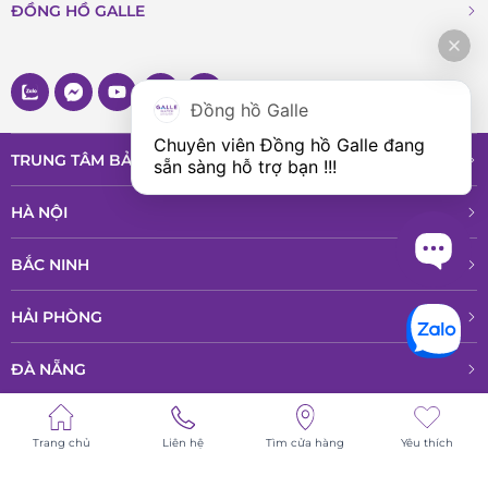
ĐỒNG HỒ GALLE
Đồng hồ Galle
Chuyên viên Đồng hồ Galle đang 
TRUNG TÂM BẢO HÀNH VÀ DỊCH VỤ
sẵn sàng hỗ trợ bạn !!!
HÀ NỘI
BẮC NINH
HẢI PHÒNG
ĐÀ NẴNG
ĐỒNG NAI
Trang chủ
Liên hệ
Tìm cửa hàng
Yêu thích
HỒ CHÍ MINH