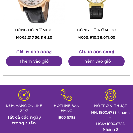
ĐỒNG HỒ NỮ MIDO
ĐỒNG HỒ NỮ MIDO
M005.217.36.116.20
M009.610.36.011.00
Giá
Giá
19.800.000₫
10.000.000₫
Thêm vào giỏ
Thêm vào giỏ
MUA HÀNG ONLINE
HOTLINE BÁN
HỖ TRỢ KĨ THUẬT
24/7
HÀNG
HN: 1800.6785 Nhánh
Tất cả các ngày
1800 6785
2
trong tuần
HCM: 1800.6785
Nhánh 3