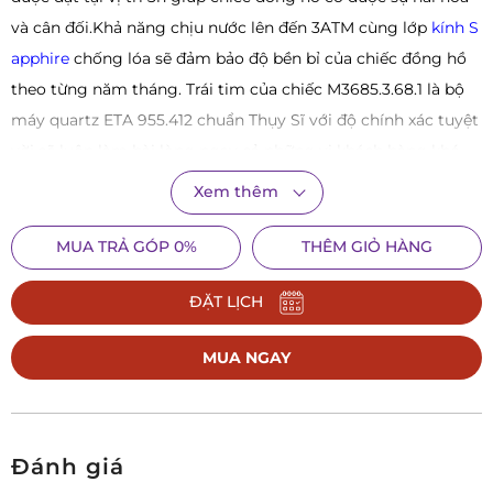
và cân đối.Khả năng chịu nước lên đến 3ATM cùng lớp
kính S
apphire
chống lóa sẽ đảm bảo độ bền bỉ của chiếc đồng hồ
theo từng năm tháng. Trái tim của chiếc M3685.3.68.1 là bộ
máy quartz ETA 955.412 chuẩn Thụy Sĩ với độ chính xác tuyệt
vời sẽ luôn làm hài lòng ngay cả những vị khách hàng khó
tính nhất. Bạn là một người luôn tìm kiếm người bạn đồng
Xem thêm
hành tin cậy, có thể theo chân bạn tới bất kỳ nơi đâu? Chiếc
đồng hồ Mido này là một gợi ý tuyệt vời dành cho bạn. Hãy
MUA TRẢ GÓP 0%
THÊM GIỎ HÀNG
đến
Galle
ngay để có thể trải nghiệm và sở hữu ngay tuyệt
ĐẶT LỊCH
phẩm này nhé
Xem thêm:
Lịch sử thương hiệu đồng hồ Mido - Người
MUA NGAY
bạn tin cậy
Xem thêm:
Phân biệt đồng hồ MIDO thật giả chính xác
như chuyên gia!
Đánh giá
Xem thêm:
Những lưu ý quan trọng khi chọn mua đồn