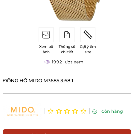
Xem bộ
Thông số
Gợi ý tìm
ảnh
chi tiết
size
1992 lượt xem
ĐỒNG HỒ MIDO M3685.3.68.1
Còn hàng