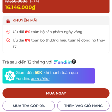
17.550.000₫
(-8%)
16.146.000₫
KHUYẾN MÃI
Ưu đãi
8%
toàn bộ sản phẩm ngày vàng
Ưu đãi
8%
toàn bộ thương hiệu tuần lễ đồng hồ thụy
sỹ
Trả sau đến 12 tháng với
Giảm đến
50K
khi thanh toán qua
Fundiin.
xem thêm
MUA NGAY
MUA TRẢ GÓP 0%
THÊM VÀO GIỎ HÀNG